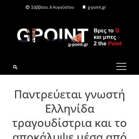
Skip
Σάββατο, 8 Αυγούστου
g-point.gr
to
content
G-POINT.GR
Παντρεύεται γνωστή
Ελληνίδα
τραγουδίστρια και το
αποκάλυψε μέσα από