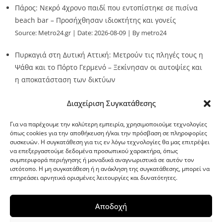
Πάρος: Νεκρό 4χρονο παιδί που εντοπίστηκε σε πισίνα
beach bar – Προσήχθησαν ιδιοκτήτης και γονείς
Source:
Metro24.gr
Date: 2026-08-09
By metro24
Πυρκαγιά στη Δυτική Αττική: Μετρούν τις πληγές τους η
Ψάθα και το Πόρτο Γερμενό – Ξεκίνησαν οι αυτοψίες και
η αποκατάσταση των δικτύων
Source:
Metro24.gr
Date: 2026-08-08
By metro24
Διαχείριση Συγκατάθεσης
Για να παρέχουμε την καλύτερη εμπειρία, χρησιμοποιούμε τεχνολογίες
όπως cookies για την αποθήκευση ή/και την πρόσβαση σε πληροφορίες
συσκευών. Η συγκατάθεση για τις εν λόγω τεχνολογίες θα μας επιτρέψει
να επεξεργαστούμε δεδομένα προσωπικού χαρακτήρα, όπως
G-point.gr
συμπεριφορά περιήγησης ή μοναδικά αναγνωριστικά σε αυτόν τον
ιστότοπο. Η μη συγκατάθεση ή η ανάκληση της συγκατάθεσης, μπορεί να
επηρεάσει αρνητικά ορισμένες λειτουργίες και δυνατότητες.
Αποδοχή