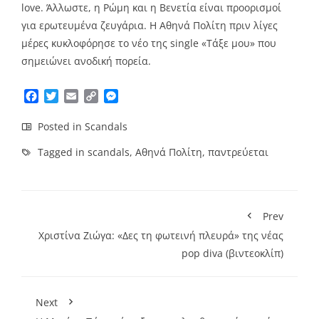
love. Άλλωστε, η Ρώμη και η Βενετία είναι προορισμοί
για ερωτευμένα ζευγάρια. Η Αθηνά Πολίτη πριν λίγες
μέρες κυκλοφόρησε το νέο της single «Τάξε μου» που
σημειώνει ανοδική πορεία.
Facebook
Twitter
Email
Copy
Messenger
Link
Posted in
Scandals
Tagged in
scandals
,
Αθηνά Πολίτη
,
παντρεύεται
Prev
Χριστίνα Ζιώγα: «Δες τη φωτεινή πλευρά» της νέας
pop diva (βιντεοκλίπ)
Next