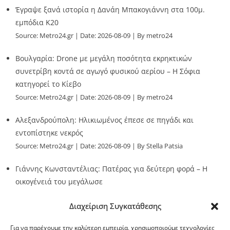
Έγραψε ξανά ιστορία η Δανάη Μπακογιάννη στα 100μ.
εμπόδια Κ20
Source:
Metro24.gr
Date: 2026-08-09
By metro24
Βουλγαρία: Drone με μεγάλη ποσότητα εκρηκτικών
συνετρίβη κοντά σε αγωγό φυσικού αερίου – Η Σόφια
κατηγορεί το Κίεβο
Source:
Metro24.gr
Date: 2026-08-09
By metro24
Αλεξανδρούπολη: Ηλικιωμένος έπεσε σε πηγάδι και
εντοπίστηκε νεκρός
Source:
Metro24.gr
Date: 2026-08-09
By Stella Patsia
Γιάννης Κωνσταντέλιας: Πατέρας για δεύτερη φορά – Η
οικογένειά του μεγάλωσε
Source:
Metro24.gr
Date: 2026-08-09
By metro24
Διαχείριση Συγκατάθεσης
Για να παρέχουμε την καλύτερη εμπειρία, χρησιμοποιούμε τεχνολογίες