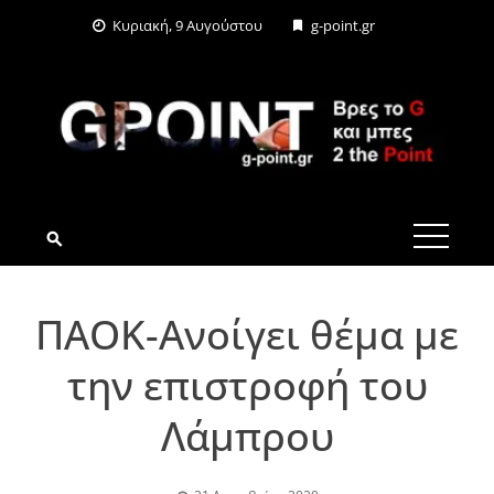
Skip
Κυριακή, 9 Αυγούστου
g-point.gr
to
content
G-POINT.GR
ΠΑΟΚ-Ανοίγει θέμα με
την επιστροφή του
Λάμπρου