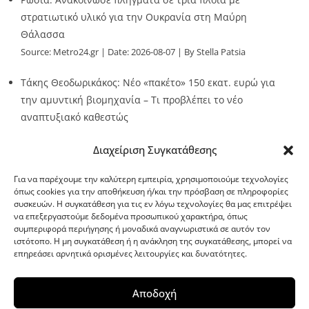
στρατιωτικό υλικό για την Ουκρανία στη Μαύρη
Θάλασσα
Source:
Metro24.gr
Date: 2026-08-07
By Stella Patsia
Τάκης Θεοδωρικάκος: Νέο «πακέτο» 150 εκατ. ευρώ για
την αμυντική βιομηχανία – Τι προβλέπει το νέο
αναπτυξιακό καθεστώς
Source:
Metro24.gr
Date: 2026-08-07
By metro24
Διαχείριση Συγκατάθεσης
Για να παρέχουμε την καλύτερη εμπειρία, χρησιμοποιούμε τεχνολογίες
όπως cookies για την αποθήκευση ή/και την πρόσβαση σε πληροφορίες
συσκευών. Η συγκατάθεση για τις εν λόγω τεχνολογίες θα μας επιτρέψει
να επεξεργαστούμε δεδομένα προσωπικού χαρακτήρα, όπως
G-point.gr
συμπεριφορά περιήγησης ή μοναδικά αναγνωριστικά σε αυτόν τον
ιστότοπο. Η μη συγκατάθεση ή η ανάκληση της συγκατάθεσης, μπορεί να
επηρεάσει αρνητικά ορισμένες λειτουργίες και δυνατότητες.
Αποδοχή