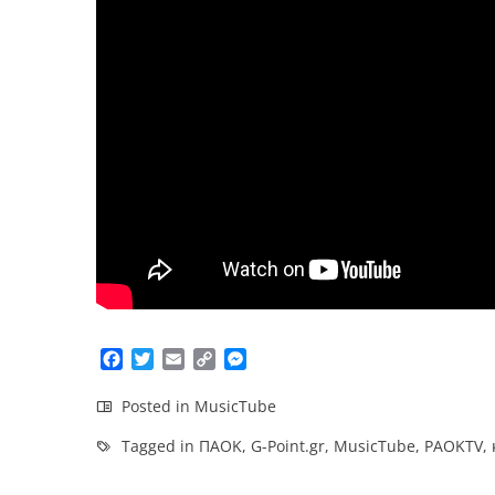
Facebook
Twitter
Email
Copy
Messenger
Link
Posted in
MusicTube
Tagged in
ΠΑΟΚ
,
G-Point.gr
,
MusicTube
,
PAOKTV
,