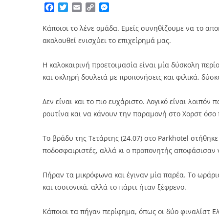
Facebook
Twitter
Email
Copy
Messenger
Link
Κάποιοι το λένε ομάδα. Εμείς συνηθίζουμε να το αποκ
ακολουθεί ενισχύει το επιχείρημά μας.
Η καλοκαιρινή προετοιμασία είναι μία δύσκολη περίο
και σκληρή δουλειά με προπονήσεις και φιλικά, δύσκ
Δεν είναι και το πιο ευχάριστο. Λογικό είναι λοιπόν
ρουτίνα και να κάνουν την παραμονή στο Χορστ όσο π
Το βράδυ της Τετάρτης (24.07) στο Parkhotel στήθηκε
ποδοσφαιριστές, αλλά κι ο προπονητής αποφάσισαν
Πήραν τα μικρόφωνα και έγιναν μία παρέα. Το ωράριο
και ισοτονικά, αλλά το πάρτι ήταν ξέφρενο.
Κάποιοι τα πήγαν περίφημα, όπως οι δύο φιναλίστ Ελ 