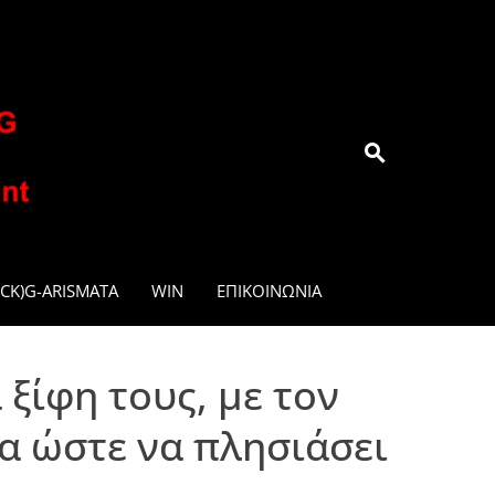
.GR
CK)G-ARISMATA
WIN
ΕΠΙΚΟΙΝΩΝΊΑ
ξίφη τους, με τον
λα ώστε να πλησιάσει