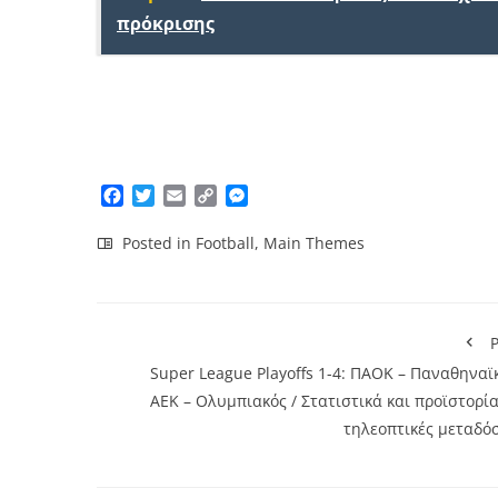
πρόκρισης
Facebook
Twitter
Email
Copy
Messenger
Link
Posted in
Football
,
Main Themes
P
Super League Playoffs 1-4: ΠΑΟΚ – Παναθηναϊ
ΑΕΚ – Ολυμπιακός / Στατιστικά και προϊστορία
τηλεοπτικές μεταδόσ