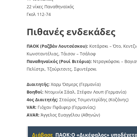
22 νίκες Παναθηναϊκός
Γκολ 112-74
Πιθανές ενδεκάδες
ΠΑΟΚ (Ραζβάν Λουτσέσκου):
Κοτάρσκι – Ότο, Κεντζι
Κωνσταντέλιας, Τάισον – Τσάλοφ
Παναθηναϊκός (Ρουί Βιτόρια):
Ντραγκόφσκι – Βαγιαν
Πελίστρι, Τζούριτσιτς, Σφιντέρσκι
Διαιτητής:
Χαρμ Όσμερς (Γερμανία)
Βοηθοί:
Ντομινίκ Σάαλ, Στέφαν Λουπ (Γερμανία)
4ος Διαιτητής:
Σταύρος Τσιμεντερίδης (Κοζάνης)
VAR:
Γιόχαν Πφάιφερ (Γερμανίας)
AVAR:
Άγγελος Ευαγγέλου (Αθηνών)
Διάβασε
ΠΑΟΚ:Ο «Δικέφαλος» υποδέχεται