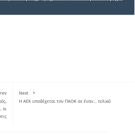
rev
Next
κός,
Η ΑΕΚ υποδέχεται τον ΠΑΟΚ σε έναν… τελικό
, οι
εις