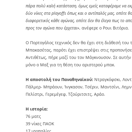
πάρα πολύ καλή κατάσταση, όμως εμείς καταφέραμε να εκμ
δύο νίκες στα playoffs όπως και ο αντίπαλός μας, οπότε 
διαφορετικός κάθε αγώνας, οπότε δεν θα έλεγα πως το α
προς τον αγώνα που έρχεται
», ανέφερε ο Ρουι Βιτόρια.
Ο Πορτογάλος τεχνικός δεν θα έχει στη διάθεσή του 
Μπακασέτας, παρότι έχει επιστρέψει στις προπονήσεις
Αντιθέτως, πήρε μαζί του τον Μάγκνουσον. Σε αυτήν 
μόνο ο Μαξ για τη θέση του αριστερού μπακ.
Η αποστολή του Παναθηναϊκού:
Ντραγκόφσκι, Λοντί
Πάλμερ- Μπράουν, Ίνγκασον, Τσέριν, Μαντσίνι, Λημνι
Πελίστρι, Γερεμέγεφ, Τζούριτσιτς, Αράο.
Η ιστορία:
76 ματς
39 νίκες ΠΑΟΚ
17 ισοπαλίες