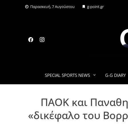
Skip
Παρασκευή, 7 Αυγούστου
g-point.gr
to
content
SPECIAL SPORTS NEWS
G-G DIARY
ΠΑΟΚ και Παναθην
«δικέφαλο του Βορρά