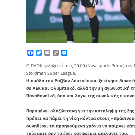
Facebook
Twitter
Email
Copy
Messenger
Link
Ο ΠΑΟΚ φιλοξενεί στις 20:00 (Novasports Prime) τον
Stoiximan Super League.
Η ομάδα του Ραζβάν Λουτσέσκου ξεκίνησε δυνατά 
σε ΑΕΚ και Ολυμπιακό, αλλά την 3η αγωνιστική τη
Παναθηναϊκό, όσο και λόγω της συνολικής εικόν
Παραμένει ολοζώντανη για την κατάληψη της 2ης θ
πρέπει να πάρει τη νίκη κόντρα στους «πράσινου
συνηθίσει τα προηγούμενα χρόνια να παίρνει κάπ
τρία ματς δεν τα έχει καταφέρει απέναντί του.