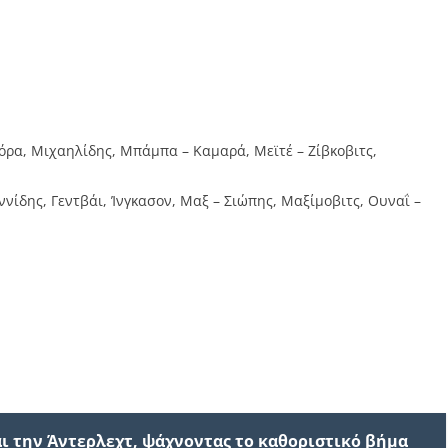
όρα, Μιχαηλίδης, Μπάμπα – Καμαρά, Μεϊτέ – Ζίβκοβιτς,
νίδης, Γεντβάι, Ίνγκασον, Μαξ – Σιώπης, Μαξίμοβιτς, Ουναΐ –
 την Άντερλεχτ, ψάχνοντας το καθοριστικό βήμα