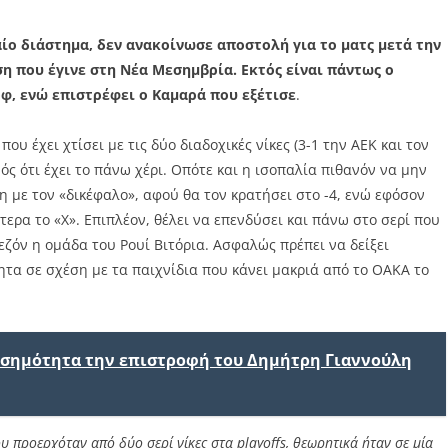
ίο διάστημα, δεν ανακοίνωσε αποστολή για το ματς μετά την
η που έγινε στη Νέα Μεσημβρία. Εκτός είναι πάντως ο
φ, ενώ επιστρέφει ο Καμαρά που εξέτισε
.
υ έχει χτίσει με τις δύο διαδοχικές νίκες (3-1 την ΑΕΚ και τον
ός ότι έχει το πάνω χέρι. Οπότε και η ισοπαλία πιθανόν να μην
ση με τον «δικέφαλο», αφού θα τον κρατήσει στο -4, ενώ εφόσον
τερα το «Χ». Επιπλέον, θέλει να επενδύσει και πάνω στο σερί που
εζόν η ομάδα του Ρουί Βιτόρια. Ασφαλώς πρέπει να δείξει
τα σε σχέση με τα παιχνίδια που κάνει μακριά από το ΟΑΚΑ το
ισημότητα την επιστροφή του Δημήτρη Γιαννούλη
ου προερχόταν από δύο σερί νίκες στα playoffs, θεωρητικά ήταν σε μία