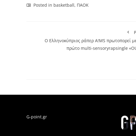
Posted in
basketball
,
ΠΑΟΚ
P
Ο Ελληνοκύπριος ράπερ A!MS πρωτοπορεί με
πρώτο multi-sensoryrapsingle «O
G-point.gr