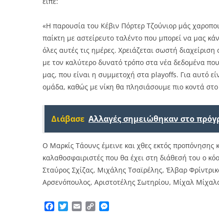
είπε:
«Η παρουσία του Κέβιν Πόρτερ Τζούνιορ μάς χαροποιε
παίκτη με αστείρευτο ταλέντο που μπορεί να μας κά
όλες αυτές τις ημέρες. Χρειάζεται σωστή διαχείρισ
με τον καλύτερο δυνατό τρόπο στα νέα δεδομένα που
μας, που είναι η συμμετοχή στα playoffs. Για αυτό ε
ομάδα, καθώς με νίκη θα πλησιάσουμε πιο κοντά στο
Διάβασε
Αλλαγές σημειώθηκαν στο πρόγ
Ο Mαρκίς Τάουνς έμεινε και χθες εκτός προπόνησης 
καλαθοσφαιριστές που θα έχει στη διάθεσή του ο κό
Σταύρος Σχίζας, Μιχάλης Τσαϊρέλης, Έλβαρ Φρίντρικ
Αρσενόπουλος, Αριστοτέλης Σωτηρίου, Μίχαλ Μίχαλακ
Facebook
Twitter
Email
Copy
Messenger
Link