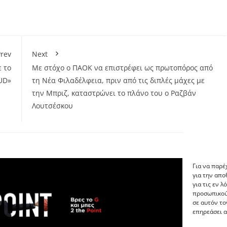
rev
Next
 το
Με στόχο ο ΠΑΟΚ να επιστρέφει ως πρωτοπόρος από
UD»
τη Νέα Φιλαδέλφεια, πριν από τις διπλές μάχες με
την Μπριζ, καταστρώνει το πλάνο του ο Ραζβάν
Λουτσέσκου
Για να παρέ
για την απ
για τις εν 
προσωπικού
σε αυτόν το
επηρεάσει α