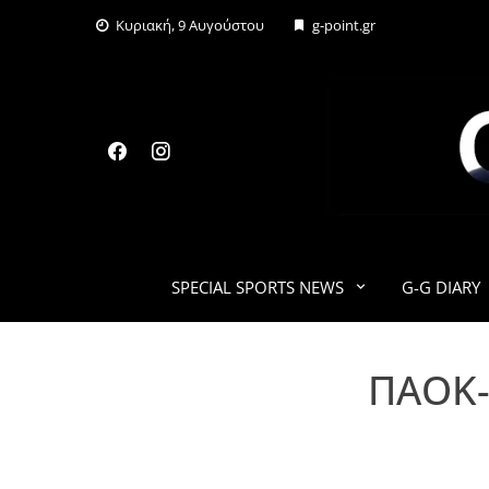
Skip
Κυριακή, 9 Αυγούστου
g-point.gr
to
content
SPECIAL SPORTS NEWS
G-G DIARY
ΠΑΟΚ-