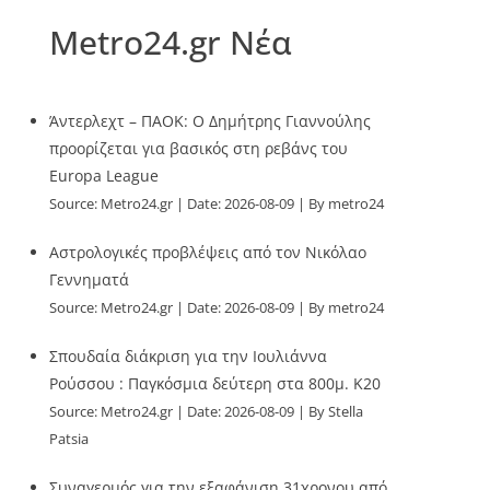
Metro24.gr Νέα
Άντερλεχτ – ΠΑΟΚ: Ο Δημήτρης Γιαννούλης
προορίζεται για βασικός στη ρεβάνς του
Europa League
Source:
Metro24.gr
Date: 2026-08-09
By metro24
Αστρολογικές προβλέψεις από τον Νικόλαο
Γεννηματά
Source:
Metro24.gr
Date: 2026-08-09
By metro24
Σπουδαία διάκριση για την Ιουλιάννα
Ρούσσου : Παγκόσμια δεύτερη στα 800μ. Κ20
Source:
Metro24.gr
Date: 2026-08-09
By Stella
Patsia
Συναγερμός για την εξαφάνιση 31χρονου από