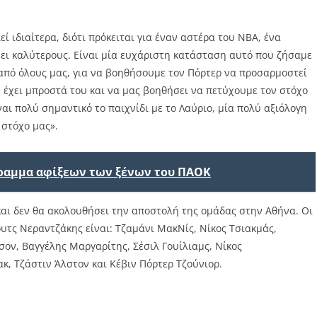
ί ιδιαίτερα, διότι πρόκειται για έναν αστέρα του ΝΒΑ, ένα
νει καλύτερους. Είναι μία ευχάριστη κατάσταση αυτό που ζήσαμε
η από όλους μας, για να βοηθήσουμε τον Πόρτερ να προσαρμοστεί
 έχει μπροστά του και να μας βοηθήσει να πετύχουμε τον στόχο
ίναι πολύ σημαντικό το παιχνίδι με το Λαύριο, μία πολύ αξιόλογη
 στόχο μας».
ραμμα αφίξεων των ξένων του ΠΑΟΚ
και δεν θα ακολουθήσει την αποστολή της ομάδας στην Αθήνα. Οι
ουτς Νεραντζάκης είναι: Τζαμάνι ΜακΝίς, Νίκος Τσιακμάς,
σον, Βαγγέλης Μαργαρίτης, Σέσιλ Γουίλιαμς, Νίκος
, Τζάστιν Άλστον και Κέβιν Πόρτερ Τζούνιορ.