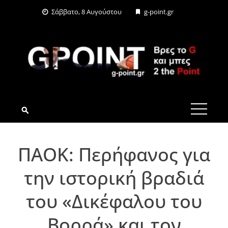
Skip
Σάββατο, 8 Αυγούστου
g-point.gr
to
content
G-POINT.GR
ΠΑΟΚ: Περήφανος για
την ιστορική βραδιά
του «Δικέφαλου του
Βορρά» και τον