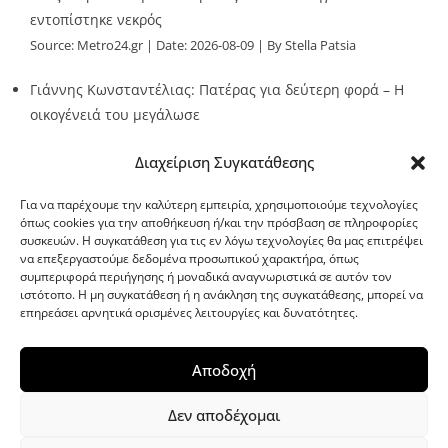
εντοπίστηκε νεκρός
Source:
Metro24.gr
Date: 2026-08-09
By Stella Patsia
Γιάννης Κωνσταντέλιας: Πατέρας για δεύτερη φορά – Η
οικογένειά του μεγάλωσε
Source:
Metro24.gr
Date: 2026-08-09
By metro24
Διαχείριση Συγκατάθεσης
Για να παρέχουμε την καλύτερη εμπειρία, χρησιμοποιούμε τεχνολογίες
όπως cookies για την αποθήκευση ή/και την πρόσβαση σε πληροφορίες
συσκευών. Η συγκατάθεση για τις εν λόγω τεχνολογίες θα μας επιτρέψει
να επεξεργαστούμε δεδομένα προσωπικού χαρακτήρα, όπως
G-point.gr
συμπεριφορά περιήγησης ή μοναδικά αναγνωριστικά σε αυτόν τον
ιστότοπο. Η μη συγκατάθεση ή η ανάκληση της συγκατάθεσης, μπορεί να
επηρεάσει αρνητικά ορισμένες λειτουργίες και δυνατότητες.
Αποδοχή
Δεν αποδέχομαι