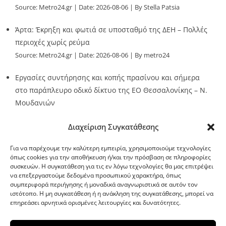
Source:
Metro24.gr
Date: 2026-08-06
By Stella Patsia
Άρτα: Έκρηξη και φωτιά σε υποσταθμό της ΔΕΗ – Πολλές
περιοχές χωρίς ρεύμα
Source:
Metro24.gr
Date: 2026-08-06
By metro24
Εργασίες συντήρησης και κοπής πρασίνου και σήμερα
στο παράπλευρο οδικό δίκτυο της ΕΟ Θεσσαλονίκης – Ν.
Μουδανιών
Source:
Metro24.gr
Date: 2026-08-06
By metro24
Διαχείριση Συγκατάθεσης
Για να παρέχουμε την καλύτερη εμπειρία, χρησιμοποιούμε τεχνολογίες
όπως cookies για την αποθήκευση ή/και την πρόσβαση σε πληροφορίες
συσκευών. Η συγκατάθεση για τις εν λόγω τεχνολογίες θα μας επιτρέψει
να επεξεργαστούμε δεδομένα προσωπικού χαρακτήρα, όπως
G-point.gr
συμπεριφορά περιήγησης ή μοναδικά αναγνωριστικά σε αυτόν τον
ιστότοπο. Η μη συγκατάθεση ή η ανάκληση της συγκατάθεσης, μπορεί να
επηρεάσει αρνητικά ορισμένες λειτουργίες και δυνατότητες.