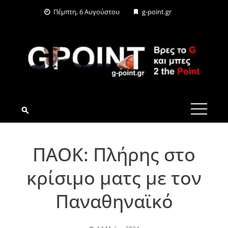
Skip
Πέμπτη, 6 Αυγούστου
g-point.gr
to
content
G-POINT.GR
ΠΑΟΚ: Πλήρης στο
κρίσιμο ματς με τον
Παναθηναϊκό