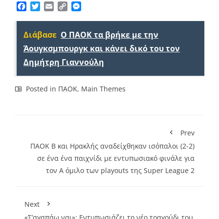
Facebook
Twitter
Email
Copy
Messenger
Link
Διάβασε
Ο ΠΑΟΚ τα βρήκε με την
Άουγκσμπουργκ και κάνει δικό του τον
Δημήτρη Γιαννούλη
Posted in
ΠΑΟΚ
,
Main Themes
Prev
ΠΑΟΚ Β και Ηρακλής αναδείχθηκαν ισόπαλοι (2-2)
σε ένα ένα παιχνίδι με εντυπωσιακό φινάλε για
τον Α όμιλο των playouts της Super League 2
Next
«Σ’αγαπάω ναι»: Εντυπωσιάζει το νέο τραγούδι του