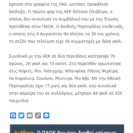
έφτασε στα γραφεία της ΠΑΕ, ωστόσο, προκάλεσε
έκπληξη. Ο πρώην φορ της ΑΕΚ Νέλσον Ολιβέιρα, ο
οποίος δεν ανανέωσε το συμβόλαιό του με την Ένωση,
προτάθηκε στον ΠΑΟΚ. Ο διεθνής Πορτογάλος επιθετικός,
ο οποίος στις 8 Αυγούστου θα κλείσει τα 30 του χρόνια,
τη σεζόν που τελείωσε είχε 36 συμμετοχές με δέκα γκολ.
Συνολικά με την ΑΕΚ σε δύο περιόδους κατέγραψε 70
αγώνες, 26 γκολ και 10 ασίστ. Στο παρελθόν αγωνίστηκε
στις Νόριτς, Ρεν, Νότιγχαμ, Μπενφίκα, Πάσος Φερέιρα,
Λα Κορούνια, Σουόνσι, Ρέντινγκ, Ρίο Άβε. Με την Εθνική
Πορτογαλίας έχει 17 ματς και δύο γκολ, ενώ συνολικά
στην καριέρα του σε συλλόγους, μέτρησε 84 γκολ σε 329
παιχνίδια
Facebook
Twitter
Email
Copy
Messenger
Link
Διάβασε
Ο ΠΑΟΚ δεν έχει δεχθεί επίσημη