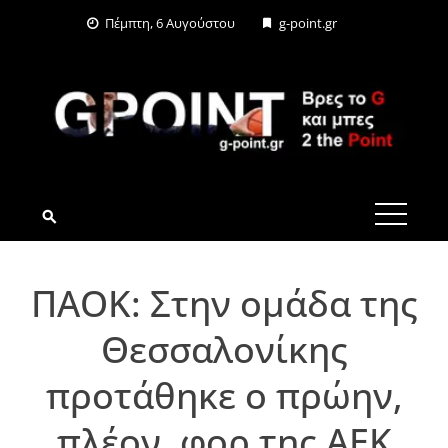
Skip
Πέμπτη, 6 Αυγούστου
g-point.gr
to
content
G-POINT.GR
ΠΑΟΚ: Στην ομάδα της
Θεσσαλονίκης
προτάθηκε ο πρώην,
πλέον, φορ της ΑΕΚ