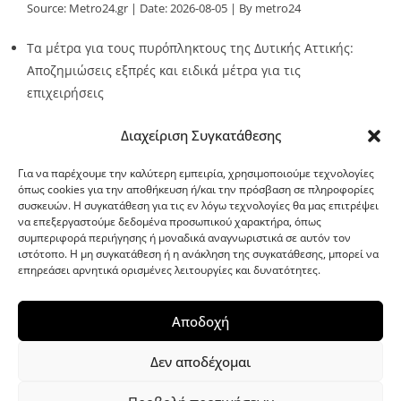
Source:
Metro24.gr
Date: 2026-08-05
By metro24
Τα μέτρα για τους πυρόπληκτους της Δυτικής Αττικής:
Αποζημιώσεις εξπρές και ειδικά μέτρα για τις
επιχειρήσεις
Source:
Metro24.gr
Date: 2026-08-05
By metro24
Διαχείριση Συγκατάθεσης
Για να παρέχουμε την καλύτερη εμπειρία, χρησιμοποιούμε τεχνολογίες
όπως cookies για την αποθήκευση ή/και την πρόσβαση σε πληροφορίες
συσκευών. Η συγκατάθεση για τις εν λόγω τεχνολογίες θα μας επιτρέψει
να επεξεργαστούμε δεδομένα προσωπικού χαρακτήρα, όπως
G-point.gr
συμπεριφορά περιήγησης ή μοναδικά αναγνωριστικά σε αυτόν τον
ιστότοπο. Η μη συγκατάθεση ή η ανάκληση της συγκατάθεσης, μπορεί να
επηρεάσει αρνητικά ορισμένες λειτουργίες και δυνατότητες.
Αποδοχή
Δεν αποδέχομαι