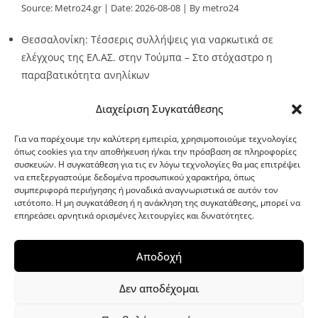
Source:
Metro24.gr
Date: 2026-08-08
By metro24
Θεσσαλονίκη: Τέσσερις συλλήψεις για ναρκωτικά σε
ελέγχους της ΕΛ.ΑΣ. στην Τούμπα – Στο στόχαστρο η
παραβατικότητα ανηλίκων
Source:
Metro24.gr
Date: 2026-08-08
By metro24
Διαχείριση Συγκατάθεσης
Για να παρέχουμε την καλύτερη εμπειρία, χρησιμοποιούμε τεχνολογίες
όπως cookies για την αποθήκευση ή/και την πρόσβαση σε πληροφορίες
συσκευών. Η συγκατάθεση για τις εν λόγω τεχνολογίες θα μας επιτρέψει
να επεξεργαστούμε δεδομένα προσωπικού χαρακτήρα, όπως
G-point.gr
συμπεριφορά περιήγησης ή μοναδικά αναγνωριστικά σε αυτόν τον
ιστότοπο. Η μη συγκατάθεση ή η ανάκληση της συγκατάθεσης, μπορεί να
επηρεάσει αρνητικά ορισμένες λειτουργίες και δυνατότητες.
Αποδοχή
Δεν αποδέχομαι