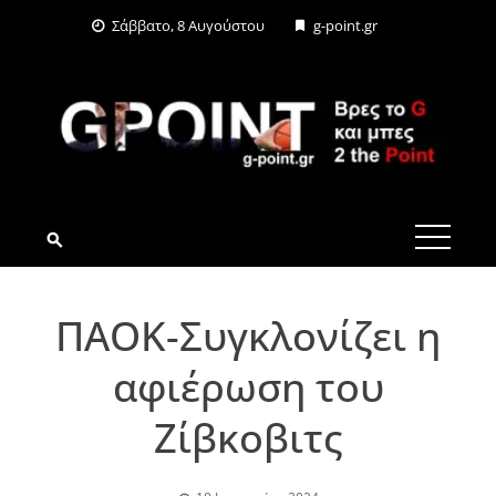
Skip
Σάββατο, 8 Αυγούστου
g-point.gr
to
content
G-POINT.GR
ΠΑΟΚ-Συγκλονίζει η
αφιέρωση του
Ζίβκοβιτς