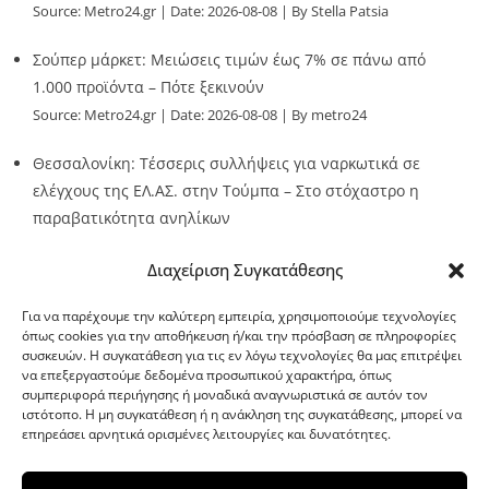
Source:
Metro24.gr
Date: 2026-08-08
By Stella Patsia
Σούπερ μάρκετ: Μειώσεις τιμών έως 7% σε πάνω από
1.000 προϊόντα – Πότε ξεκινούν
Source:
Metro24.gr
Date: 2026-08-08
By metro24
Θεσσαλονίκη: Τέσσερις συλλήψεις για ναρκωτικά σε
ελέγχους της ΕΛ.ΑΣ. στην Τούμπα – Στο στόχαστρο η
παραβατικότητα ανηλίκων
Source:
Metro24.gr
Date: 2026-08-08
By metro24
Διαχείριση Συγκατάθεσης
Για να παρέχουμε την καλύτερη εμπειρία, χρησιμοποιούμε τεχνολογίες
όπως cookies για την αποθήκευση ή/και την πρόσβαση σε πληροφορίες
συσκευών. Η συγκατάθεση για τις εν λόγω τεχνολογίες θα μας επιτρέψει
να επεξεργαστούμε δεδομένα προσωπικού χαρακτήρα, όπως
G-point.gr
συμπεριφορά περιήγησης ή μοναδικά αναγνωριστικά σε αυτόν τον
ιστότοπο. Η μη συγκατάθεση ή η ανάκληση της συγκατάθεσης, μπορεί να
επηρεάσει αρνητικά ορισμένες λειτουργίες και δυνατότητες.