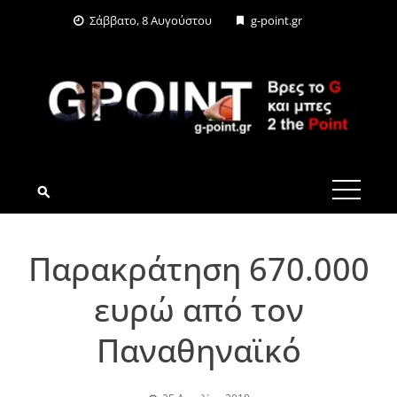
Skip
Σάββατο, 8 Αυγούστου
g-point.gr
to
content
G-POINT.GR
Παρακράτηση 670.000
ευρώ από τον
Παναθηναϊκό