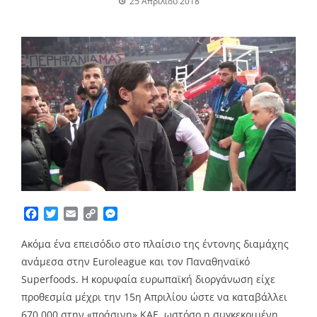
25 Απριλίου 2018
Facebook
Twitter
Email
Copy
Messenger
Link
Ακόμα ένα επεισόδιο στο πλαίσιο της έντονης διαμάχης
ανάμεσα στην Euroleague και τον Παναθηναϊκό
Superfoods. Η κορυφαία ευρωπαϊκή διοργάνωση είχε
προθεσμία μέχρι την 15η Απριλίου ώστε να καταβάλλει
670.000 στην «πράσινη» ΚΑΕ, ωστόσο η συγκεκριμένη