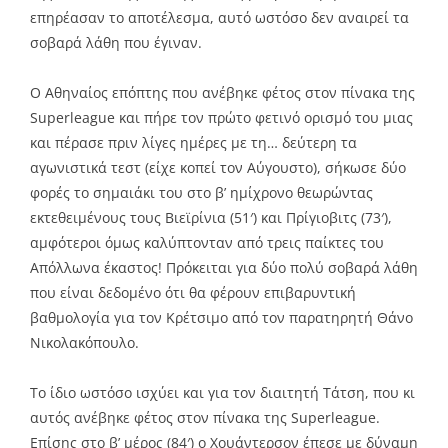
επηρέασαν το αποτέλεσμα, αυτό ωστόσο δεν αναιρεί τα
σοβαρά λάθη που έγιναν.
Ο Αθηναίος επόπτης που ανέβηκε φέτος στον πίνακα της
Superleague και πήρε τον πρώτο φετινό ορισμό του μιας
και πέρασε πριν λίγες ημέρες με τη… δεύτερη τα
αγωνιστικά τεστ (είχε κοπεί τον Αύγουστο), σήκωσε δύο
φορές το σημαιάκι του στο β’ ημίχρονο θεωρώντας
εκτεθειμένους τους Βιεϊρίνια (51′) και Πρίγιοβιτς (73′),
αμφότεροι όμως καλύπτονταν από τρεις παίκτες του
Απόλλωνα έκαστος! Πρόκειται για δύο πολύ σοβαρά λάθη
που είναι δεδομένο ότι θα φέρουν επιβαρυντική
βαθμολογία για τον Κρέτσιμο από τον παρατηρητή Θάνο
Νικολακόπουλο.
Το ίδιο ωστόσο ισχύει και για τον διαιτητή Τάτση, που κι
αυτός ανέβηκε φέτος στον πίνακα της Superleague.
Επίσης στο β’ μέρος (84′) ο Χουάντερσον έπεσε με δύναμη