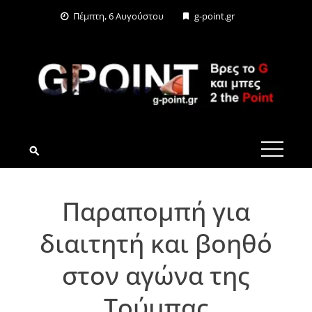
Skip
Πέμπτη, 6 Αυγούστου
g-point.gr
to
content
G-POINT.GR
Παραπομπή για
διαιτητή και βοηθό
στoν αγώνα της
Τούμπας