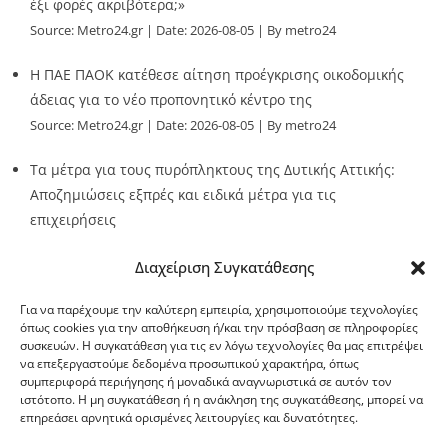
έξι φορές ακριβότερα;»
Source:
Metro24.gr
Date: 2026-08-05
By metro24
Η ΠΑΕ ΠΑΟΚ κατέθεσε αίτηση προέγκρισης οικοδομικής
άδειας για το νέο προπονητικό κέντρο της
Source:
Metro24.gr
Date: 2026-08-05
By metro24
Τα μέτρα για τους πυρόπληκτους της Δυτικής Αττικής:
Αποζημιώσεις εξπρές και ειδικά μέτρα για τις
επιχειρήσεις
Source:
Metro24.gr
Date: 2026-08-05
By metro24
Διαχείριση Συγκατάθεσης
Για να παρέχουμε την καλύτερη εμπειρία, χρησιμοποιούμε τεχνολογίες
όπως cookies για την αποθήκευση ή/και την πρόσβαση σε πληροφορίες
συσκευών. Η συγκατάθεση για τις εν λόγω τεχνολογίες θα μας επιτρέψει
να επεξεργαστούμε δεδομένα προσωπικού χαρακτήρα, όπως
G-point.gr
συμπεριφορά περιήγησης ή μοναδικά αναγνωριστικά σε αυτόν τον
ιστότοπο. Η μη συγκατάθεση ή η ανάκληση της συγκατάθεσης, μπορεί να
επηρεάσει αρνητικά ορισμένες λειτουργίες και δυνατότητες.