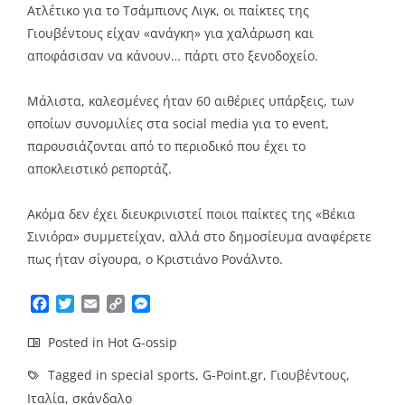
Ατλέτικο για το Τσάμπιονς Λιγκ, οι παίκτες της
Γιουβέντους είχαν «ανάγκη» για χαλάρωση και
αποφάσισαν να κάνουν… πάρτι στο ξενοδοχείο.
Μάλιστα, καλεσμένες ήταν 60 αιθέριες υπάρξεις, των
οποίων συνομιλίες στα social media για το event,
παρουσιάζονται από το περιοδικό που έχει το
αποκλειστικό ρεπορτάζ.
Ακόμα δεν έχει διευκρινιστεί ποιοι παίκτες της «Βέκια
Σινιόρα» συμμετείχαν, αλλά στο δημοσίευμα αναφέρετε
πως ήταν σίγουρα, ο Κριστιάνο Ρονάλντο.
Facebook
Twitter
Email
Copy
Messenger
Link
Posted in
Hot G-ossip
Tagged in
special sports
,
G-Point.gr
,
Γιουβέντους
,
Ιταλία
,
σκάνδαλο