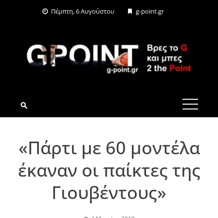
Skip
Πέμπτη, 6 Αυγούστου
g-point.gr
to
content
G-POINT.GR
«Πάρτι με 60 μοντέλα
έκαναν οι παίκτες της
Γιουβέντους»