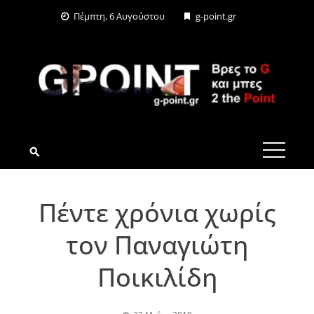
Skip
Πέμπτη, 6 Αυγούστου
g-point.gr
to
content
G-POINT.GR
Πέντε χρόνια χωρίς
τον Παναγιώτη
Ποικιλίδη