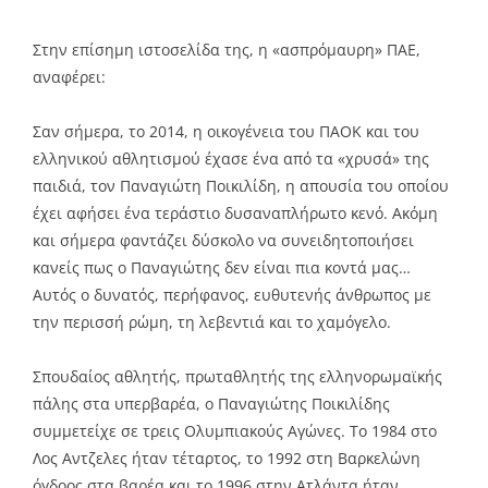
Στην επίσημη ιστοσελίδα της, η «ασπρόμαυρη» ΠΑΕ,
αναφέρει:
Σαν σήμερα, το 2014, η οικογένεια του ΠΑΟΚ και του
ελληνικού αθλητισμού έχασε ένα από τα «χρυσά» της
παιδιά, τον Παναγιώτη Ποικιλίδη, η απουσία του οποίου
έχει αφήσει ένα τεράστιο δυσαναπλήρωτο κενό. Ακόμη
και σήμερα φαντάζει δύσκολο να συνειδητοποιήσει
κανείς πως ο Παναγιώτης δεν είναι πια κοντά μας…
Αυτός ο δυνατός, περήφανος, ευθυτενής άνθρωπος με
την περισσή ρώμη, τη λεβεντιά και το χαμόγελο.
Σπουδαίος αθλητής, πρωταθλητής της ελληνορωμαϊκής
πάλης στα υπερβαρέα, ο Παναγιώτης Ποικιλίδης
συμμετείχε σε τρεις Ολυμπιακούς Αγώνες. Το 1984 στο
Λος Αντζελες ήταν τέταρτος, το 1992 στη Βαρκελώνη
όγδοος στα βαρέα και το 1996 στην Ατλάντα ήταν