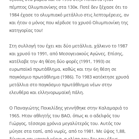
πέμπτος Ολυμπιονίκης στα 130κ. Ποτέ δεν ξέχασε ότι το
1984 έχασε το ολυμπιακό μετάλλιο στις λεπτομέρειες, αν
και ήταν ο μόνος που κέρδισε το χρυσό Ολυμπιονίκη της
κατηγορίας του!
Στη συλλογή του έχει και δύο μετάλλια, χάλκινο το 1987
και χρυσό το 1991, από Μεσογειακούς Αγώνες. Επίσης,
κατέλαβε την 4η θέση δύο φορές (1991, 1993) σε
ευρωπαϊκό πρωτάθλημα, καθώς και την 6η θέση σε
παγκόσμιο πρωτάθλημα (1986). Το 1983 κατέκτησε χρυσά
μετάλλια στο παγκόσμιο πρωτάθλημα νέων στην
ελευθέρα και ελληνορωμαϊκή πάλη.
Ο Παναγιώτης Ποικιλίδης γεννήθηκε στην Καλαμαριά το
1965. Ηταν αθλητής του ΒΑΟ, όπως κι ο αδελφός του
Γιώργος, τέσσερα χρόνια μεγαλύτερός του. Αυτός τον
μύησε στα ταπί, από νωρίς, από το 1981. Με ύψος 1,88,
δύναμη και μακριά χέρια, η κλίση του δεν του έδινε