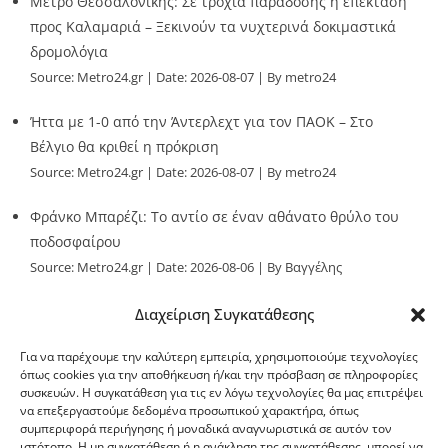
Μετρό Θεσσαλονίκης: Σε τροχιά παράδοσης η επέκταση
προς Καλαμαριά – Ξεκινούν τα νυχτερινά δοκιμαστικά
δρομολόγια
Source:
Metro24.gr
Date: 2026-08-07
By metro24
Ήττα με 1-0 από την Άντερλεχτ για τον ΠΑΟΚ – Στο
Βέλγιο θα κριθεί η πρόκριση
Source:
Metro24.gr
Date: 2026-08-07
By metro24
Φράνκο Μπαρέζι: Το αντίο σε έναν αθάνατο θρύλο του
ποδοσφαίρου
Source:
Metro24.gr
Date: 2026-08-06
By Βαγγέλης
Παλληκαράς
Διαχείριση Συγκατάθεσης
Για να παρέχουμε την καλύτερη εμπειρία, χρησιμοποιούμε τεχνολογίες
όπως cookies για την αποθήκευση ή/και την πρόσβαση σε πληροφορίες
συσκευών. Η συγκατάθεση για τις εν λόγω τεχνολογίες θα μας επιτρέψει
να επεξεργαστούμε δεδομένα προσωπικού χαρακτήρα, όπως
G-point.gr
συμπεριφορά περιήγησης ή μοναδικά αναγνωριστικά σε αυτόν τον
ιστότοπο. Η μη συγκατάθεση ή η ανάκληση της συγκατάθεσης, μπορεί να