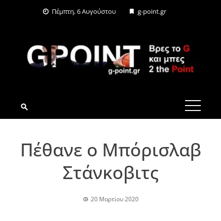
Skip
Πέμπτη, 6 Αυγούστου
g-point.gr
to
content
G-POINT.GR
Πέθανε ο Μπόρισλαβ
Στάνκοβιτς
20 Μαρτίου 2020