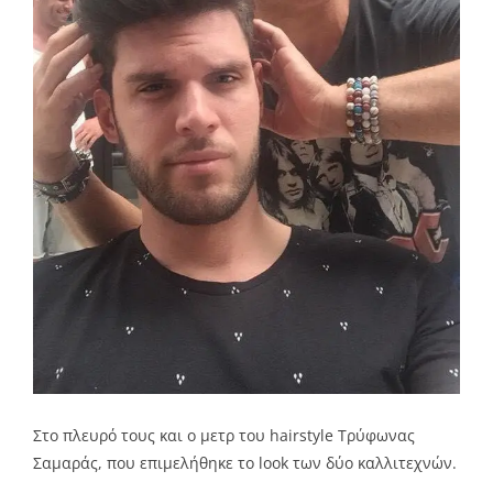
Στο πλευρό τους και ο μετρ του hairstyle Τρύφωνας
Σαμαράς, που επιμελήθηκε το look των δύο καλλιτεχνών.