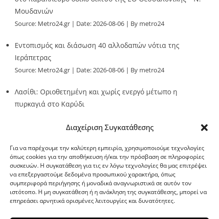
Μουδανιών
Source:
Metro24.gr
Date: 2026-08-06
By metro24
Εντοπισμός και διάσωση 40 αλλοδαπών νότια της
Ιεράπετρας
Source:
Metro24.gr
Date: 2026-08-06
By metro24
Λασίθι: Οριοθετημένη και χωρίς ενεργό μέτωπο η
πυρκαγιά στο Καρύδι
Source:
Metro24.gr
Date: 2026-08-06
By metro24
Διαχείριση Συγκατάθεσης
Για να παρέχουμε την καλύτερη εμπειρία, χρησιμοποιούμε τεχνολογίες
όπως cookies για την αποθήκευση ή/και την πρόσβαση σε πληροφορίες
συσκευών. Η συγκατάθεση για τις εν λόγω τεχνολογίες θα μας επιτρέψει
να επεξεργαστούμε δεδομένα προσωπικού χαρακτήρα, όπως
G-point.gr
συμπεριφορά περιήγησης ή μοναδικά αναγνωριστικά σε αυτόν τον
ιστότοπο. Η μη συγκατάθεση ή η ανάκληση της συγκατάθεσης, μπορεί να
επηρεάσει αρνητικά ορισμένες λειτουργίες και δυνατότητες.