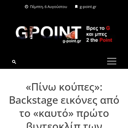
Skip
Πέμπτη, 6 Αυγούστου
g-point.gr
to
content
G-POINT.GR
«Πίνω κούπες»:
Backstage εικόνες από
το «καυτό» πρώτο
βιντεοκλίπ των