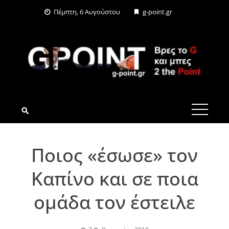
Skip
Πέμπτη, 6 Αυγούστου
g-point.gr
to
content
G-POINT.GR
Ποιος «έσωσε» τον
Καπίνο και σε ποια
ομάδα τον έστειλε