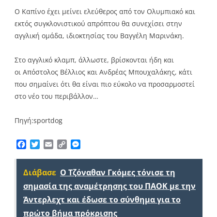
Ο Καπίνο έχει μείνει ελεύθερος από τον Ολυμπιακό και
εκτός συγκλονιστικού απρόπτου θα συνεχίσει στην
αγγλική ομάδα, ιδιοκτησίας του Βαγγέλη Μαρινάκη.
Στο αγγλικό κλαμπ, άλλωστε, βρίσκονται ήδη και
οι Απόστολος Βέλλιος και Ανδρέας Μπουχαλάκης, κάτι
που σημαίνει ότι θα είναι πιο εύκολο να προσαρμοστεί
στο νέο του περιβάλλον…
Πηγή:sportdog
Facebook
Twitter
Email
Copy
Messenger
Link
Διάβασε
Ο Τζόναθαν Γκόμες τόνισε τη
σημασία της αναμέτρησης του ΠΑΟΚ με την
Άντερλεχτ και έδωσε το σύνθημα για το
πρώτο βήμα πρόκρισης