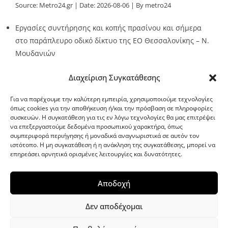
Source:
Metro24.gr
Date: 2026-08-06
By metro24
Εργασίες συντήρησης και κοπής πρασίνου και σήμερα
στο παράπλευρο οδικό δίκτυο της ΕΟ Θεσσαλονίκης – Ν.
Μουδανιών
Source:
Metro24.gr
Date: 2026-08-06
By metro24
Διαχείριση Συγκατάθεσης
Για να παρέχουμε την καλύτερη εμπειρία, χρησιμοποιούμε τεχνολογίες
όπως cookies για την αποθήκευση ή/και την πρόσβαση σε πληροφορίες
συσκευών. Η συγκατάθεση για τις εν λόγω τεχνολογίες θα μας επιτρέψει
να επεξεργαστούμε δεδομένα προσωπικού χαρακτήρα, όπως
G-point.gr
συμπεριφορά περιήγησης ή μοναδικά αναγνωριστικά σε αυτόν τον
ιστότοπο. Η μη συγκατάθεση ή η ανάκληση της συγκατάθεσης, μπορεί να
επηρεάσει αρνητικά ορισμένες λειτουργίες και δυνατότητες.
Αποδοχή
Δεν αποδέχομαι