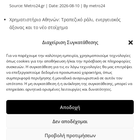
Source:
Metro24.gr
Date: 2026-08-10
By metro24
Χρηματιστήριο Αθηνών: Τραπεζικό ράλι, ενεργειακός
άξονας και το νέο στοίχημα
Source:
Metro24.gr
Date: 2026-08-10
By metro24
Διαχείριση Συγκατάθεσης
Για να παρέχουμε την καλύτερη εμπειρία, χρησιμοποιούμε τεχνολογίες
όπως cookies για την αποθήκευση ή/και την πρόσβαση σε πληροφορίες
συσκευών. Η συγκατάθεση για τις εν λόγω τεχνολογίες θα μας επιτρέψει
να επεξεργαστούμε δεδομένα προσωπικού χαρακτήρα, όπως
G-point.gr
συμπεριφορά περιήγησης ή μοναδικά αναγνωριστικά σε αυτόν τον
ιστότοπο. Η μη συγκατάθεση ή η ανάκληση της συγκατάθεσης, μπορεί να
επηρεάσει αρνητικά ορισμένες λειτουργίες και δυνατότητες.
Αποδοχή
Δεν αποδέχομαι
Προβολή προτιμήσεων