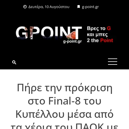
Skip
Δευτέρα, 10 Αυγούστου
g-point.gr
to
content
G-POINT.GR
Πήρε την πρόκριση
στο Final-8 του
Κυπέλλου μέσα από
τα χέρια του ΠΑΟΚ με