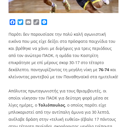
Facebook
Twitter
Email
Copy
Messenger
Link
Παρότι δεν παρουσίασε την πολύ καλή αγωνιστική
εικόνα που μας είχε δείξει στα πρόσφατα παιχνίδια του
και βρέθηκε να χάνει με διψήφιες για τρεις περιόδους
από τον ανώτερο ΠΑΟΚ, η ομάδα του Καστρίτη
επικράτησε με επί μέρους σκορ 30-17 στο τέταρτο
δεκάλεπτο, πανηγυρίζοντας τη μεγάλη νίκη με
76-74
και
κλείνοντας ραντεβού με τον Παναθηναϊκό στα ημιτελικά!
Απόλυτος πρωταγωνιστής για τους θριαμβευτές, οι
οποίοι νίκησαν τον ΠΑΟΚ για δεύτερη φορά μέσα σε
λίγες ημέρες, ο
Τολιόπουλος
, ο οποίος παρότι είχε
μπλοκαριστεί από την αντίπαλη άμυνα για 30 λεπτά,
ανέλαβε δράση στην «τελική ευθεία» (έβαλε 17 πόντους
στην τέταρτη περίοδο), σκοράροντας μεγάλα τρίποντα