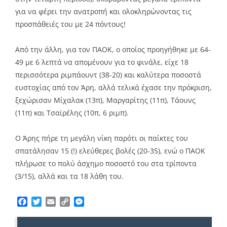
για να φέρει την ανατροπή και ολοκληρώνοντας τις
προσπάθειές του με 24 πόντους!
Από την άλλη, για τον ΠΑΟΚ, ο οποίος προηγήθηκε με 64-
49 με 6 λεπτά να απομένουν για το φινάλε, είχε 18
περισσότερα ριμπάουντ (38-20) και καλύτερα ποσοστά
ευστοχίας από τον Άρη, αλλά τελικά έχασε την πρόκριση,
ξεχώρισαν Μίχαλακ (13π), Μαργαρίτης (11π), Τάουνς
(11π) και Τσαϊρέλης (10π, 6 ριμπ).
Ο Άρης πήρε τη μεγάλη νίκη παρότι οι παίκτες του
σπατάλησαν 15 (!) ελεύθερες βολές (20-35), ενώ ο ΠΑΟΚ
πλήρωσε το πολύ άσχημο ποσοστό του στα τρίποντα
(3/15), αλλά και τα 18 λάθη του.
Facebook
Twitter
Email
Copy
Messenger
Link