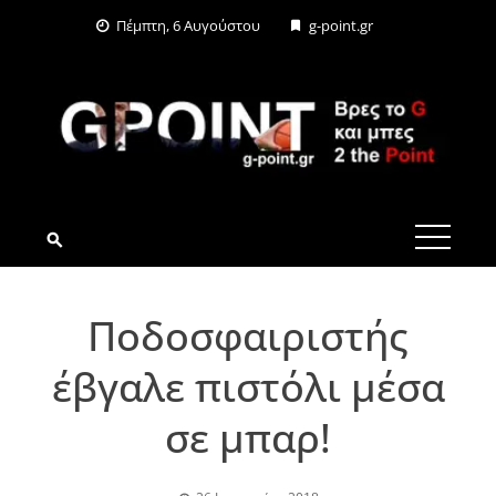
Skip
Πέμπτη, 6 Αυγούστου
g-point.gr
to
content
G-POINT.GR
Ποδοσφαιριστής
έβγαλε πιστόλι μέσα
σε μπαρ!