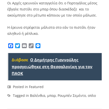
Οι Αρχές ερευνούν καταγγελία ότι ο Πορτογάλος μέσος
έβγαλε πιστόλι στο μπαρ όπου διασκέδαζε και το
ακούμπησε στο μέτωπο κάποιου με τον οποίο μάλωσε.
Η έρευνα στρέφεται μάλιστα στο εάν το πιστόλι ήταν
αληθινό ή ρέπλικα.
Facebook
Twitter
Email
Copy
Messenger
Link
Διάβασε
Ο Δημήτρης Γιαννούλης
προσγειώθηκε στη Θεσσαλονίκη για τον
ΠΑΟΚ
Posted in
Featured
Tagged in
Βαλένθια
,
μπαρ
,
Ρουμπέν Σεμέντο
,
οπλο