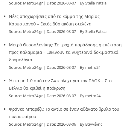
Source:
Metro24.gr
Date: 2026-08-07
By Stella Patsia
Νέες αποχωρήσεις από το κόμμα της Μαρίας
Καρυστιανού – Εκτός δύο ακόμη στελέχη
Source:
Metro24.gr
Date: 2026-08-07
By Stella Patsia
Μετρό Θεσσαλονίκης: Σε τροχιά παράδοσης η επέκταση
προς Καλαμαριά – Ξεκινούν τα νυχτερινά δοκιμαστικά
δρομολόγια
Source:
Metro24.gr
Date: 2026-08-07
By metro24
Ήττα με 1-0 από την Άντερλεχτ για τον ΠΑΟΚ – Στο
Βέλγιο θα κριθεί η πρόκριση
Source:
Metro24.gr
Date: 2026-08-07
By metro24
Φράνκο Μπαρέζι: Το αντίο σε έναν αθάνατο θρύλο του
ποδοσφαίρου
Source:
Metro24.gr
Date: 2026-08-06
By Βαγγέλης
Παλληκαράς