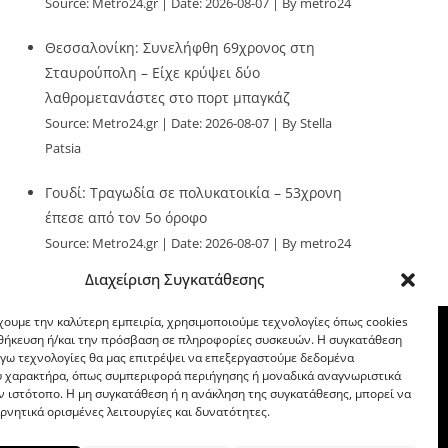
Source:
Metro24.gr
Date: 2026-08-07
By metro24
Θεσσαλονίκη: Συνελήφθη 69χρονος στη
Σταυρούπολη – Είχε κρύψει δύο
λαθρομετανάστες στο πορτ μπαγκάζ
Source:
Metro24.gr
Date: 2026-08-07
By Stella
Patsia
Γουδί: Τραγωδία σε πολυκατοικία – 53χρονη
έπεσε από τον 5ο όροφο
Source:
Metro24.gr
Date: 2026-08-07
By metro24
Διαχείριση Συγκατάθεσης
χουμε την καλύτερη εμπειρία, χρησιμοποιούμε τεχνολογίες όπως cookies
οθήκευση ή/και την πρόσβαση σε πληροφορίες συσκευών. Η συγκατάθεση
λόγω τεχνολογίες θα μας επιτρέψει να επεξεργαστούμε δεδομένα
 χαρακτήρα, όπως συμπεριφορά περιήγησης ή μοναδικά αναγνωριστικά
ν ιστότοπο. Η μη συγκατάθεση ή η ανάκληση της συγκατάθεσης, μπορεί να
ρνητικά ορισμένες λειτουργίες και δυνατότητες.