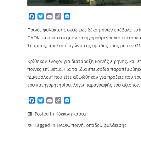
Facebook
Twitter
Email
Copy
Messenger
Link
Ποινές φυλάκισης οκτώ έως δέκα μηνών επέβαλε το 
ΠΑΟΚ, που κατέστησαν κατηγορούμενοι για επεισόδια
Τούμπας, πριν από αγώνα της ομάδας τους με τον Ολ
Κρίθηκαν ένοχοι για διατάραξη κοινής ειρήνης, και ε
ποινές επί 3ετία. Για τα ίδια επεισόδια παραπέμφθηκ
“Δικεφάλου” που είτε αθωώθηκαν για πράξεις που το
του κατηγορητηρίου, λόγω παραγραφής του αξιόποινο
Facebook
Twitter
Email
Copy
Messenger
Link
Posted in
Κόκκινη κάρτα
Tagged in
ΠΑΟΚ
,
ποινή
,
οπαδοί
,
φυλάκισης