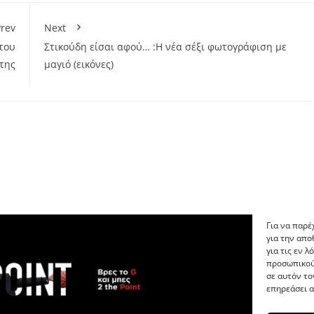
rev
Next
 του
Στικούδη είσαι αφού… :Η νέα σέξι φωτογράφιση με
της
μαγιό (εικόνες)
Για να παρέ
για την απ
για τις εν 
προσωπικού
σε αυτόν το
επηρεάσει α