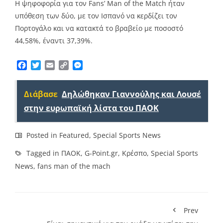
H ψηφοφορία για τον Fans’ Man of the Match ήταν
υπόθεση των δύο, με τον Ισπανό να κερδίζει τον
Πορτογάλο και να κατακτά το βραβείο με ποσοστό
44,58%, έναντι 37,39%.
Facebook
Twitter
Email
Copy
Messenger
Link
Διάβασε
Δηλώθηκαν Γιαννούλης και Λουσέ
στην ευρωπαϊκή λίστα του ΠΑΟΚ
Posted in
Featured
,
Special Sports News
Tagged in
ΠΑΟΚ
,
G-Point.gr
,
Κρέσπο
,
Special Sports
News
,
fans man of the mach
Prev