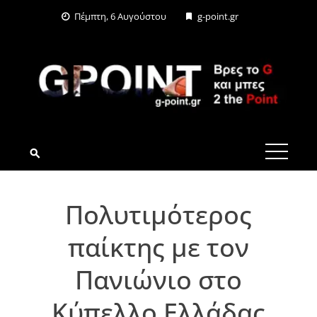
Skip
Πέμπτη, 6 Αυγούστου
g-point.gr
to
content
G-POINT.GR
Πολυτιμότερος
παίκτης με τον
Πανιώνιο στο
Κύπελλο Ελλάδας