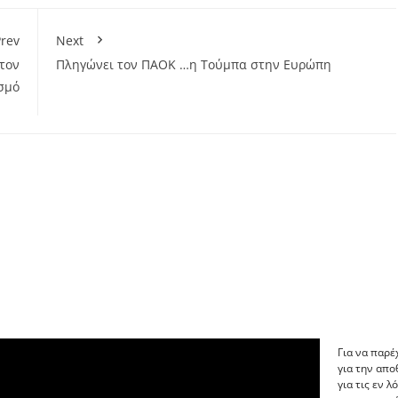
rev
Next
τον
Πληγώνει τον ΠΑΟΚ …η Τούμπα στην Ευρώπη
σμό
Για να παρέ
για την απ
για τις εν 