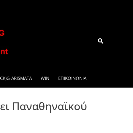
.GR
CK)G-ARISMATA
WIN
ΕΠΙΚΟΙΝΩΝΊΑ
ψει Παναθηναϊκού