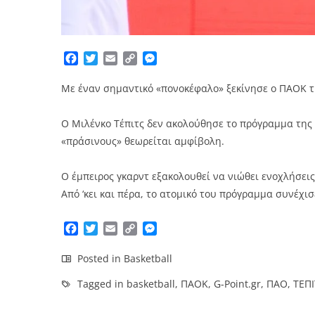
Facebook
Twitter
Email
Copy
Messenger
Link
Με έναν σημαντικό «πονοκέφαλο» ξεκίνησε ο ΠΑΟΚ τ
Ο Μιλένκο Τέπιτς δεν ακολούθησε το πρόγραμμα της 
«πράσινους» θεωρείται αμφίβολη.
Ο έμπειρος γκαρντ εξακολουθεί να νιώθει ενοχλήσεις 
Από ‘κει και πέρα, το ατομικό του πρόγραμμα συνέχι
Facebook
Twitter
Email
Copy
Messenger
Link
Posted in
Basketball
Tagged in
basketball
,
ΠΑΟΚ
,
G-Point.gr
,
ΠΑΟ
,
ΤΕΠΙ