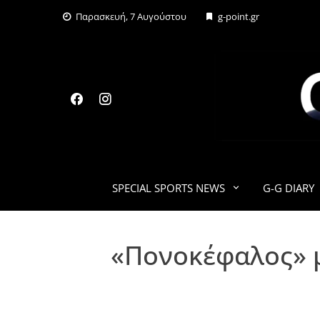
Skip
Παρασκευή, 7 Αυγούστου
g-point.gr
to
content
SPECIAL SPORTS NEWS
G-G DIARY
«Πονοκέφαλος» μ