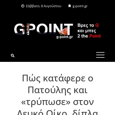
Skip
Σάββατο, 8 Αυγούστου
g-point.gr
to
content
G-POINT.GR
Πώς κατάφερε ο
Πατούλης και
«τρύπωσε» στον
Λευκό Οίκο, δίπλα