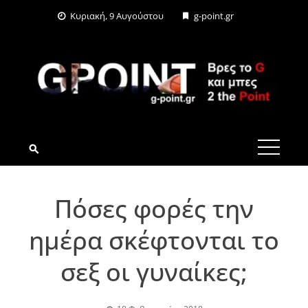
Skip
Κυριακή, 9 Αυγούστου
g-point.gr
to
content
G-POINT.GR
Πόσες φορές την
ημέρα σκέφτονται το
σεξ οι γυναίκες;