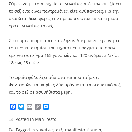
Σύμφωνα με τα στοιχεία, οι γυναίκες σκέφτονται εξίσου
το σεξ είτε είναι παντρεμένες, είτε ανύπαντρες. Για την
ακρίβεια, δέκα φορές την ημέρα σκέφτονται κατά μέσο
όρο οι γυναίκες το σεξ.
Στο συμπέρασμα αυτό κατέληξαν Αμερικανοί ερευνητές
του πανεπιστημίου του Οχάιο που πραγματοποίησαν
έρευνα σε δείγμα 165 γυναικών και 120 ανδρών,ηλικίας
18 έως 25 ετών.
Το ωραίο φύλο έχει μάλιστα και προτιμήσεις.
Φαντασιώνεται κυρίως δύο πράγματα: το στοματικό σεξ
και το σεξ σε ασυνήθιστα μέρη.
Facebook
Twitter
Email
Copy
Messenger
Link
Posted in
Man-ifesto
Tagged in
γυναίκες
,
σεξ
,
manifesto
,
έρευνα
,