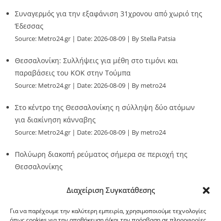
Συναγερμός για την εξαφάνιση 31χρονου από χωριό της
Έδεσσας
Source:
Metro24.gr
Date: 2026-08-09
By Stella Patsia
Θεσσαλονίκη: Συλλήψεις για μέθη στο τιμόνι και
παραβάσεις του ΚΟΚ στην Τούμπα
Source:
Metro24.gr
Date: 2026-08-09
By metro24
Στο κέντρο της Θεσσαλονίκης η σύλληψη δύο ατόμων
για διακίνηση κάνναβης
Source:
Metro24.gr
Date: 2026-08-09
By metro24
Πολύωρη διακοπή ρεύματος σήμερα σε περιοχή της
Θεσσαλονίκης
Source:
Metro24.gr
Date: 2026-08-09
By metro24
Διαχείριση Συγκατάθεσης
Για να παρέχουμε την καλύτερη εμπειρία, χρησιμοποιούμε τεχνολογίες
όπως cookies για την αποθήκευση ή/και την πρόσβαση σε πληροφορίες