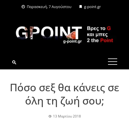
Skip
Παρασκευή, 7 Αυγούστου
g-point.gr
to
content
G-POINT.GR
Πόσο σεξ θα κάνεις σε
όλη τη ζωή σου;
13 Μαρτίου 2018