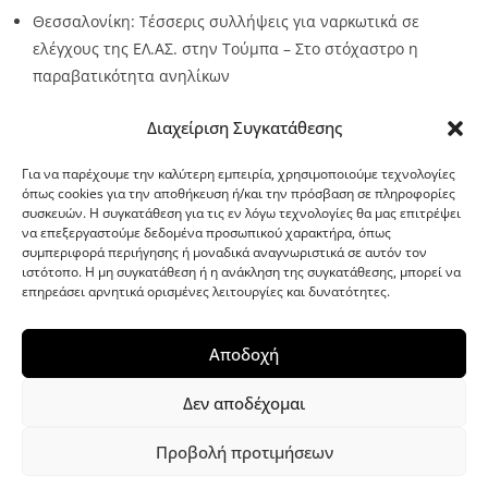
Θεσσαλονίκη: Τέσσερις συλλήψεις για ναρκωτικά σε
ελέγχους της ΕΛ.ΑΣ. στην Τούμπα – Στο στόχαστρο η
παραβατικότητα ανηλίκων
Source:
Metro24.gr
Date: 2026-08-08
By metro24
Διαχείριση Συγκατάθεσης
Για να παρέχουμε την καλύτερη εμπειρία, χρησιμοποιούμε τεχνολογίες
όπως cookies για την αποθήκευση ή/και την πρόσβαση σε πληροφορίες
συσκευών. Η συγκατάθεση για τις εν λόγω τεχνολογίες θα μας επιτρέψει
να επεξεργαστούμε δεδομένα προσωπικού χαρακτήρα, όπως
G-point.gr
συμπεριφορά περιήγησης ή μοναδικά αναγνωριστικά σε αυτόν τον
ιστότοπο. Η μη συγκατάθεση ή η ανάκληση της συγκατάθεσης, μπορεί να
επηρεάσει αρνητικά ορισμένες λειτουργίες και δυνατότητες.
Αποδοχή
Δεν αποδέχομαι
Προβολή προτιμήσεων