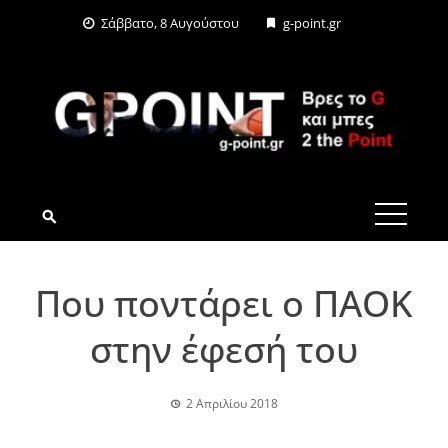
Skip
Σάββατο, 8 Αυγούστου
g-point.gr
to
content
G-POINT.GR
Που ποντάρει ο ΠΑΟΚ
στην έφεσή του
2 Απριλίου 2018