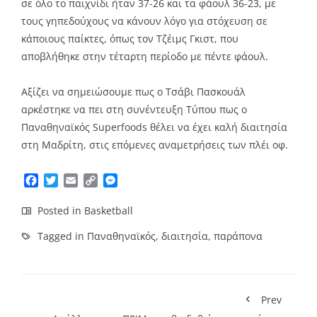
σε όλο το παιχνίδι ήταν 37-26 και τα φάουλ 36-23, με
τους γηπεδούχους να κάνουν λόγο για στόχευση σε
κάποιους παίκτες, όπως τον Τζέιμς Γκιστ, που
αποβλήθηκε στην τέταρτη περίοδο με πέντε φάουλ.
Αξίζει να σημειώσουμε πως ο Τσάβι Πασκουάλ
αρκέστηκε να πει στη συνέντευξη Τύπου πως ο
Παναθηναϊκός Superfoods θέλει να έχει καλή διαιτησία
στη Μαδρίτη, στις επόμενες αναμετρήσεις των πλέι οφ.
Facebook
Twitter
Email
Copy
Messenger
Link
Posted in
Basketball
Tagged in
Παναθηναϊκός
,
διαιτησία
,
παράπονα
Prev