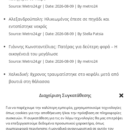
Source:
Metro24.gr
Date: 2026-08-09
By metro24
Αλεξανδρούπολη: Ηλικιωμένος έπεσε σε πηγάδι και
εντοπίστηκε νεκρός
Source:
Metro24.gr
Date: 2026-08-09
By Stella Patsia
Γιάννης Κωνσταντέλιας: Πατέρας για δεύτερη φορά – Η
οικογένειά του μεγάλωσε
Source:
Metro24.gr
Date: 2026-08-09
By metro24
Χαλκιδική: 8χρονος τραυματίστηκε στο κεφάλι μετά από
βουτιά στη θάλασσα
Source:
Metro24.gr
Date: 2026-08-09
By metro24
Διαχείριση Συγκατάθεσης
Για να παρέχουμε την καλύτερη εμπειρία, χρησιμοποιούμε τεχνολογίες
όπως cookies για την αποθήκευση ή/και την πρόσβαση σε πληροφορίες
συσκευών. Η συγκατάθεση για τις εν λόγω τεχνολογίες θα μας επιτρέψει
να επεξεργαστούμε δεδομένα προσωπικού χαρακτήρα, όπως
G-point.gr
συμπεριφορά περιήγησης ή μοναδικά αναγνωριστικά σε αυτόν τον