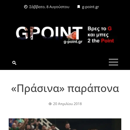
Skip
Σάββατο, 8 Αυγούστου
g-point.gr
to
content
G-POINT.GR
«Πράσινα» παράπονα
20 Απριλίου 2018