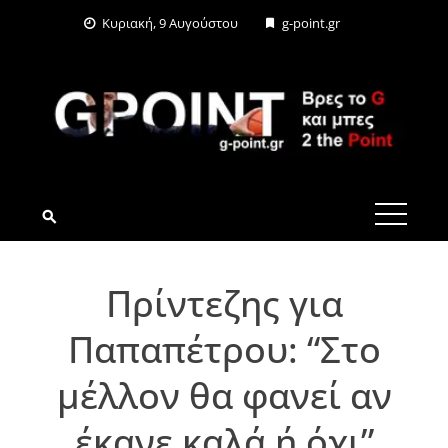
Skip
Κυριακή, 9 Αυγούστου
g-point.gr
to
content
G-POINT.GR
Πρίντεζης για
Παπαπέτρου: “Στο
μέλλον θα φανεί αν
έκανε καλά ή όχι”