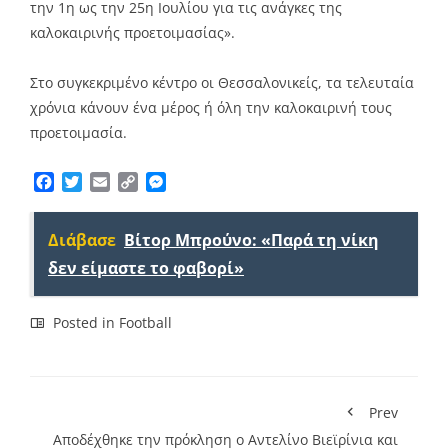
την 1η ως την 25η Ιουλίου για τις ανάγκες της
καλοκαιρινής προετοιμασίας».
Στο συγκεκριμένο κέντρο οι Θεσσαλονικείς, τα τελευταία
χρόνια κάνουν ένα μέρος ή όλη την καλοκαιρινή τους
προετοιμασία.
Facebook
Twitter
Email
Copy
Messenger
Link
Διάβασε
Βίτορ Μπρούνο: «Παρά τη νίκη
δεν είμαστε το φαβορί»
Posted in
Football
Prev
Αποδέχθηκε την πρόκληση ο Αντελίνο Βιεϊρίνια και