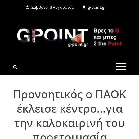
Skip
Σάββατο, 8 Αυγούστου
g-point.gr
to
content
G-POINT.GR
Προνοητικός ο ΠΑΟΚ
έκλεισε κέντρο…για
την καλοκαιρινή του
προετοιμασία