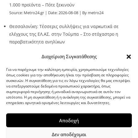
1.000 προϊόντα – Πότε ξεκινούν
Source:
Metro24.gr
Date: 2026-08-08
By metro24
Θεσσαλονίκη: Τέσσερις συλλήψεις για ναρκωτικά σε
ελέγχους της ΕΛ.ΑΣ. στην Τούμπα – Στο στόχαστρο η
παραβατικότητα ανηλίκων
Source:
Metro24.gr
Date: 2026-08-08
By metro24
Διαχείριση Συγκατάθεσης
Για να παρέχουμε την καλύτερη εμπειρία, χρησιμοποιούμε τεχνολογίες
όπως cookies για την αποθήκευση ή/και την πρόσβαση σε πληροφορίες
συσκευών. Η συγκατάθεση για τις εν λόγω τεχνολογίες θα μας επιτρέψει
να επεξεργαστούμε δεδομένα προσωπικού χαρακτήρα, όπως
G-point.gr
συμπεριφορά περιήγησης ή μοναδικά αναγνωριστικά σε αυτόν τον
ιστότοπο. Η μη συγκατάθεση ή η ανάκληση της συγκατάθεσης, μπορεί να
επηρεάσει αρνητικά ορισμένες λειτουργίες και δυνατότητες.
Αποδοχή
Δεν αποδέχομαι