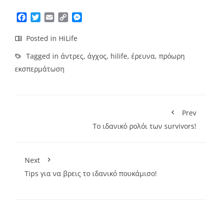
Facebook
Twitter
Email
Copy
Messenger
Link
Posted in
HiLife
Tagged in
άντρες
,
άγχος
,
hilife
,
έρευνα
,
πρόωρη
εκσπερμάτωση
Prev
Το ιδανικό ρολόι των survivors!
Next
Tips για να βρεις το ιδανικό πουκάμισο!