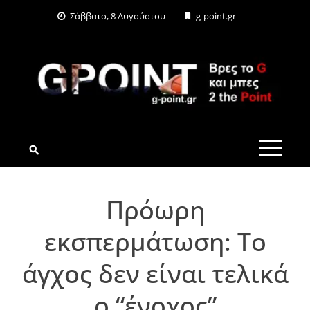
Skip
Σάββατο, 8 Αυγούστου
g-point.gr
to
content
G-POINT.GR
Πρόωρη
εκσπερμάτωση: Το
άγχος δεν είναι τελικά
ο “ένοχος”