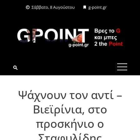
Skip
Σάββατο, 8 Αυγούστου
g-point.gr
to
content
G-POINT.GR
Ψάχνουν τον αντί –
Βιεϊρίνια, στο
προσκήνιο ο
Σταφυλίδης