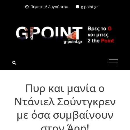
Skip
Πέμπτη, 6 Αυγούστου
g-point.gr
to
content
G-POINT.GR
Πυρ και μανία ο
Ντάνιελ Σούντγκρεν
με όσα συμβαίνουν
στον Άρη!