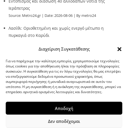
Εντοπισμός και διάσωση 40 αλλοδαπών νότια της
Ιεράπετρας
Source:
Metro24.gr
Date: 2026-08-06
By metro24
Λασίθι: Οριοθετημένη και χωρίς ενεργό μέτωπο η
πυρκαγιά στο Καρύδι
Source:
Metro24.gr
Date: 2026-08-06
By metro24
Διαχείριση Συγκατάθεσης
Για να παρέχουμε την καλύτερη εμπειρία, χρησιμοποιούμε τεχνολογίες
όπως cookies για την αποθήκευση ή/και την πρόσβαση σε πληροφορίες
συσκευών. Η συγκατάθεση για τις εν λόγω τεχνολογίες θα μας επιτρέψει
να επεξεργαστούμε δεδομένα προσωπικού χαρακτήρα, όπως
G-point.gr
συμπεριφορά περιήγησης ή μοναδικά αναγνωριστικά σε αυτόν τον
ιστότοπο. Η μη συγκατάθεση ή η ανάκληση της συγκατάθεσης, μπορεί να
επηρεάσει αρνητικά ορισμένες λειτουργίες και δυνατότητες.
Αποδοχή
Δεν αποδέχομαι