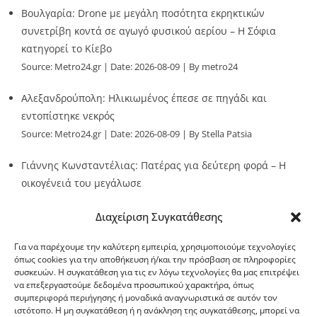
Βουλγαρία: Drone με μεγάλη ποσότητα εκρηκτικών
συνετρίβη κοντά σε αγωγό φυσικού αερίου – Η Σόφια
κατηγορεί το Κίεβο
Source:
Metro24.gr
Date: 2026-08-09
By metro24
Αλεξανδρούπολη: Ηλικιωμένος έπεσε σε πηγάδι και
εντοπίστηκε νεκρός
Source:
Metro24.gr
Date: 2026-08-09
By Stella Patsia
Γιάννης Κωνσταντέλιας: Πατέρας για δεύτερη φορά – Η
οικογένειά του μεγάλωσε
Source:
Metro24.gr
Date: 2026-08-09
By metro24
Διαχείριση Συγκατάθεσης
Για να παρέχουμε την καλύτερη εμπειρία, χρησιμοποιούμε τεχνολογίες
όπως cookies για την αποθήκευση ή/και την πρόσβαση σε πληροφορίες
συσκευών. Η συγκατάθεση για τις εν λόγω τεχνολογίες θα μας επιτρέψει
να επεξεργαστούμε δεδομένα προσωπικού χαρακτήρα, όπως
G-point.gr
συμπεριφορά περιήγησης ή μοναδικά αναγνωριστικά σε αυτόν τον
ιστότοπο. Η μη συγκατάθεση ή η ανάκληση της συγκατάθεσης, μπορεί να