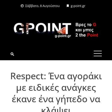
Skip
Σάββατο, 8 Αυγούστου
g-point.gr
to
content
G-POINT.GR
Respect: Ένα αγοράκι
με ειδικές ανάγκες
έκανε ένα γήπεδο να
κλάψει