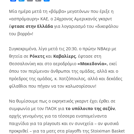
Link
Μία ημέρα μετά τη «βόμβα» μεγατόνων που έριξε η
«ασπρόμαυρη» ΚΑΕ, ο 24χρονος Αμερικανός γκαρντ
έ
φτασε στην Ελλάδα
για λογαριασμό του «δικεφάλου
του βορρά»!
Συγκεκριμένα, λίγο μετά τις 20:30, ο πρώην ΝΒΑερ με
θητεία σε
Ρόκετς
και
Καβαλίερς
, έφτασε στη
Θεσσαλονίκη και στο αεροδρόμιο
«Μακεδονία»,
εκεί
όπου τον περίμεναν άνθρωποι της ομάδας, αλλά και ο
πρόεδρος της ομάδας, κ. Χατζόπουλος, αλλά και δεκάδες
φίλαθλοι που πήγαν να τον καλωσορίσουν!
Να θυμίσουμε πως ο εκρηκτικός γκαρντ έχει έρθει σε
συμφωνία με τον ΠΑΟΚ για
το υπόλοιπο της σεζόν
,
αρχής γενομένης για τα τέσσερα εναπομείναντα
παιχνίδια για τα playouts και εν συνεχεία – αν φυσικά
προκριθεί – για τα ματς στα playoffs της Stoiximan Basket