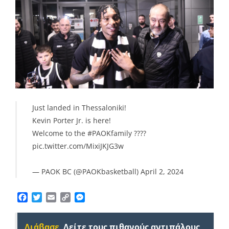
Just landed in Thessaloniki!
Kevin Porter Jr. is here!
Welcome to the
#PAOKfamily
????
pic.twitter.com/MixiJKJG3w
— PAOK BC (@PAOKbasketball)
April 2, 2024
Facebook
Twitter
Email
Copy
Messenger
Link
Διάβασε
Δείτε τους πιθανούς αντιπάλους