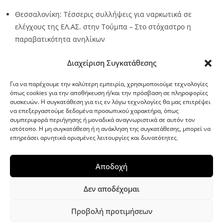
Θεσσαλονίκη: Τέσσερις συλλήψεις για ναρκωτικά σε
ελέγχους της ΕΛ.ΑΣ. στην Τούμπα – Στο στόχαστρο η
παραβατικότητα ανηλίκων
Source:
Metro24.gr
Date: 2026-08-08
By metro24
Διαχείριση Συγκατάθεσης
Για να παρέχουμε την καλύτερη εμπειρία, χρησιμοποιούμε τεχνολογίες
όπως cookies για την αποθήκευση ή/και την πρόσβαση σε πληροφορίες
συσκευών. Η συγκατάθεση για τις εν λόγω τεχνολογίες θα μας επιτρέψει
να επεξεργαστούμε δεδομένα προσωπικού χαρακτήρα, όπως
G-point.gr
συμπεριφορά περιήγησης ή μοναδικά αναγνωριστικά σε αυτόν τον
ιστότοπο. Η μη συγκατάθεση ή η ανάκληση της συγκατάθεσης, μπορεί να
επηρεάσει αρνητικά ορισμένες λειτουργίες και δυνατότητες.
Αποδοχή
Δεν αποδέχομαι
Προβολή προτιμήσεων