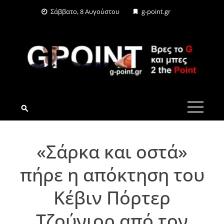
Skip
Σάββατο, 8 Αυγούστου
g-point.gr
to
content
G-POINT.GR
«Σάρκα και οστά»
πήρε η απόκτηση του
Κέβιν Πόρτερ
Τζούνιορ από τον