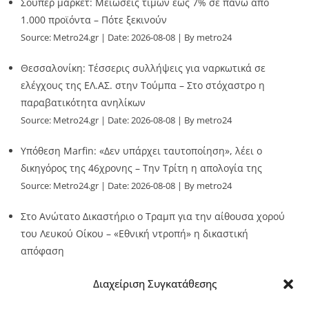
Σούπερ μάρκετ: Μειώσεις τιμών έως 7% σε πάνω από
1.000 προϊόντα – Πότε ξεκινούν
Source:
Metro24.gr
Date: 2026-08-08
By metro24
Θεσσαλονίκη: Τέσσερις συλλήψεις για ναρκωτικά σε
ελέγχους της ΕΛ.ΑΣ. στην Τούμπα – Στο στόχαστρο η
παραβατικότητα ανηλίκων
Source:
Metro24.gr
Date: 2026-08-08
By metro24
Υπόθεση Marfin: «Δεν υπάρχει ταυτοποίηση», λέει ο
δικηγόρος της 46χρονης – Την Τρίτη η απολογία της
Source:
Metro24.gr
Date: 2026-08-08
By metro24
Στο Ανώτατο Δικαστήριο ο Τραμπ για την αίθουσα χορού
του Λευκού Οίκου – «Εθνική ντροπή» η δικαστική
απόφαση
Source:
Metro24.gr
Date: 2026-08-08
By metro24
Διαχείριση Συγκατάθεσης