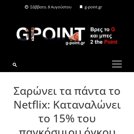
Skip
Σάββατο, 8 Αυγούστου
g-point.gr
to
content
G-POINT.GR
Σαρώνει τα πάντα το
Netflix: Καταναλώνει
το 15% του
παγκόσμιου όγκου