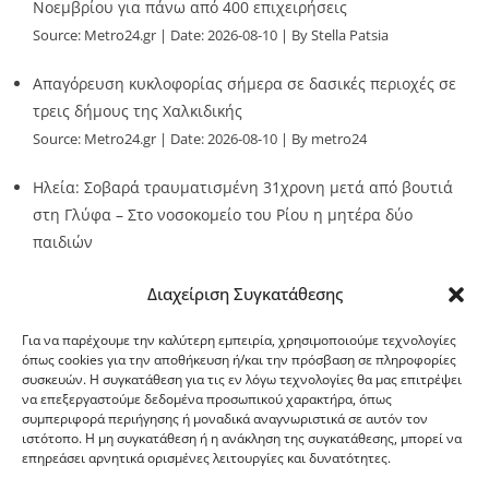
Νοεμβρίου για πάνω από 400 επιχειρήσεις
Source:
Metro24.gr
Date: 2026-08-10
By Stella Patsia
Απαγόρευση κυκλοφορίας σήμερα σε δασικές περιοχές σε
τρεις δήμους της Χαλκιδικής
Source:
Metro24.gr
Date: 2026-08-10
By metro24
Ηλεία: Σοβαρά τραυματισμένη 31χρονη μετά από βουτιά
στη Γλύφα – Στο νοσοκομείο του Ρίου η μητέρα δύο
παιδιών
Source:
Metro24.gr
Date: 2026-08-10
By metro24
Διαχείριση Συγκατάθεσης
Για να παρέχουμε την καλύτερη εμπειρία, χρησιμοποιούμε τεχνολογίες
όπως cookies για την αποθήκευση ή/και την πρόσβαση σε πληροφορίες
συσκευών. Η συγκατάθεση για τις εν λόγω τεχνολογίες θα μας επιτρέψει
να επεξεργαστούμε δεδομένα προσωπικού χαρακτήρα, όπως
G-point.gr
συμπεριφορά περιήγησης ή μοναδικά αναγνωριστικά σε αυτόν τον
ιστότοπο. Η μη συγκατάθεση ή η ανάκληση της συγκατάθεσης, μπορεί να
επηρεάσει αρνητικά ορισμένες λειτουργίες και δυνατότητες.