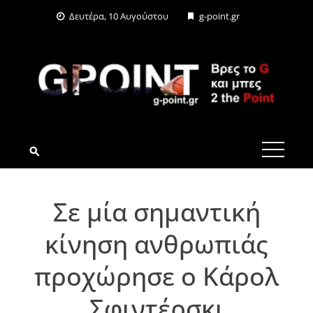
Skip
Δευτέρα, 10 Αυγούστου
g-point.gr
to
content
G-POINT.GR
Σε μία σημαντική
κίνηση ανθρωπιάς
προχώρησε ο Κάρολ
Σφιντέρσκι