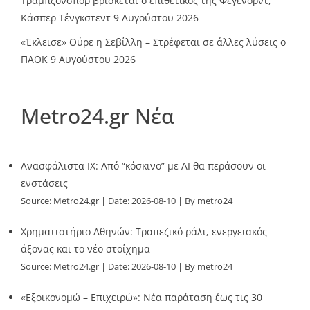
Τραμπζονσπόρ βρίσκεται ο επιθετικός της Φέγενορντ,
Κάσπερ Τένγκστεντ
9 Αυγούστου 2026
«Έκλεισε» Ούρε η Σεβίλλη – Στρέφεται σε άλλες λύσεις ο
ΠΑΟΚ
9 Αυγούστου 2026
Metro24.gr Νέα
Ανασφάλιστα ΙΧ: Από “κόσκινο” με AI θα περάσουν οι
ενστάσεις
Source:
Metro24.gr
Date: 2026-08-10
By metro24
Χρηματιστήριο Αθηνών: Τραπεζικό ράλι, ενεργειακός
άξονας και το νέο στοίχημα
Source:
Metro24.gr
Date: 2026-08-10
By metro24
«Εξοικονομώ – Επιχειρώ»: Νέα παράταση έως τις 30