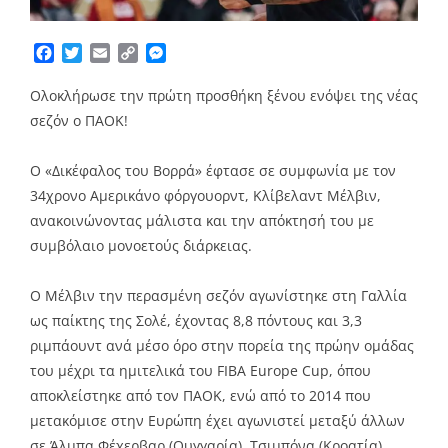
Facebook
Twitter
Email
Copy
Messenger
Link
Ολοκλήρωσε την πρώτη προσθήκη ξένου ενόψει της νέας
σεζόν ο ΠΑΟΚ!
Ο «Δικέφαλος του Βορρά» έφτασε σε συμφωνία με τον
34χρονο Αμερικάνο φόργουορντ, Κλίβελαντ Μέλβιν,
ανακοινώνοντας μάλιστα και την απόκτησή του με
συμβόλαιο μονοετούς διάρκειας.
Ο Μέλβιν την περασμένη σεζόν αγωνίστηκε στη Γαλλία
ως παίκτης της Σολέ, έχοντας 8,8 πόντους και 3,3
ριμπάουντ ανά μέσο όρο στην πορεία της πρώην ομάδας
του μέχρι τα ημιτελικά του FIBA Europe Cup, όπου
αποκλείστηκε από τον ΠΑΟΚ, ενώ από το 2014 που
μετακόμισε στην Ευρώπη έχει αγωνιστεί μεταξύ άλλων
σε Άλμπα Φέχερβαρ (Ουγγαρία), Τσιμπόνα (Κροατία),