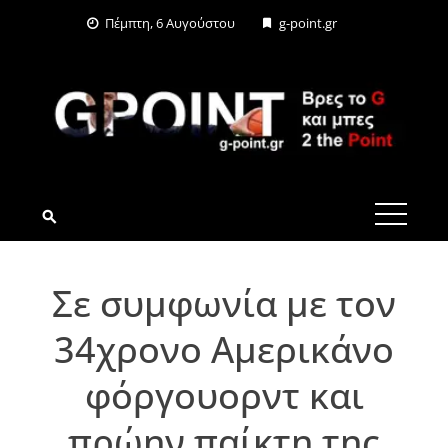
Skip
Πέμπτη, 6 Αυγούστου
g-point.gr
to
content
G-POINT.GR
Σε συμφωνία με τον
34χρονο Αμερικάνο
φόργουορντ και
πρώην παίκτη της