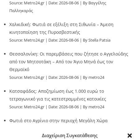
Source:
Metro24.gr
Date: 2026-08-06
By Βαγγέλης
Παλληκαράς
Χαλκιδική: Φωτιά σε εξέλιξη στη Σιθωνία – Άμεση
κινητοποίηση της Πυροσβεστικής
Source:
Metro24.gr
Date: 2026-08-06
By Stella Patsia
Θεσσαλονίκη: Οι παρεμβάσεις που ζήτησε ο Αγγελούδης
από τον Μητσοτάκη – Από τον Άγιο Μηνά έως τον
Θερμαϊκό
Source:
Metro24.gr
Date: 2026-08-06
By metro24
Κατσαφάδος: Αποζημίωση έως 1.000 ευρώ το
τετραγωνικό για τις κατεστραμμένες κατοικίες
Source:
Metro24.gr
Date: 2026-08-06
By metro24
Φωτιά στο Αγρίνιο στην περιοχή Μεγάλη Χώρα
Source:
Metro24.gr
Date: 2026-08-06
By metro24
Διαχείριση Συγκατάθεσης