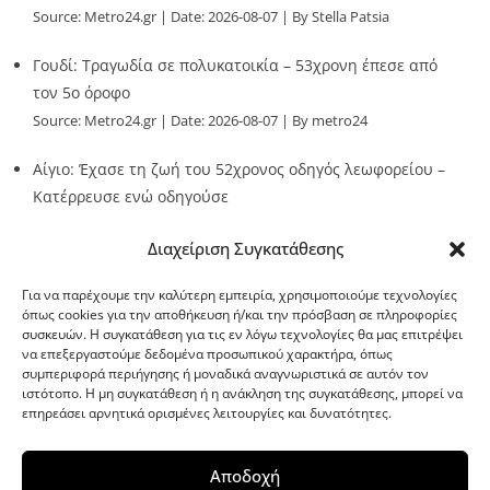
Source:
Metro24.gr
Date: 2026-08-07
By Stella Patsia
Γουδί: Τραγωδία σε πολυκατοικία – 53χρονη έπεσε από
τον 5ο όροφο
Source:
Metro24.gr
Date: 2026-08-07
By metro24
Αίγιο: Έχασε τη ζωή του 52χρονος οδηγός λεωφορείου –
Κατέρρευσε ενώ οδηγούσε
Source:
Metro24.gr
Date: 2026-08-07
By metro24
Διαχείριση Συγκατάθεσης
Για να παρέχουμε την καλύτερη εμπειρία, χρησιμοποιούμε τεχνολογίες
όπως cookies για την αποθήκευση ή/και την πρόσβαση σε πληροφορίες
συσκευών. Η συγκατάθεση για τις εν λόγω τεχνολογίες θα μας επιτρέψει
να επεξεργαστούμε δεδομένα προσωπικού χαρακτήρα, όπως
G-point.gr
συμπεριφορά περιήγησης ή μοναδικά αναγνωριστικά σε αυτόν τον
ιστότοπο. Η μη συγκατάθεση ή η ανάκληση της συγκατάθεσης, μπορεί να
επηρεάσει αρνητικά ορισμένες λειτουργίες και δυνατότητες.
Αποδοχή