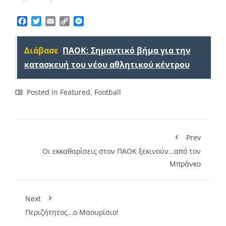
Facebook
Twitter
Email
Copy
Messenger
Link
Διάβασε
ΠΑΟΚ: Σημαντικό βήμα για την
κατασκευή του νέου αθλητικού κέντρου
Posted in
Featured
,
Football
Prev
Oι εκκαθαρίσεις στον ΠΑΟΚ ξεκινούν…από τον
Μπράνκο
Next
Περιζήτητος…ο Μαουρίσιο!