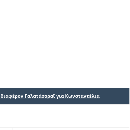
ενδιαφέρον Γαλατάσαραϊ για Κωνσταντέλια