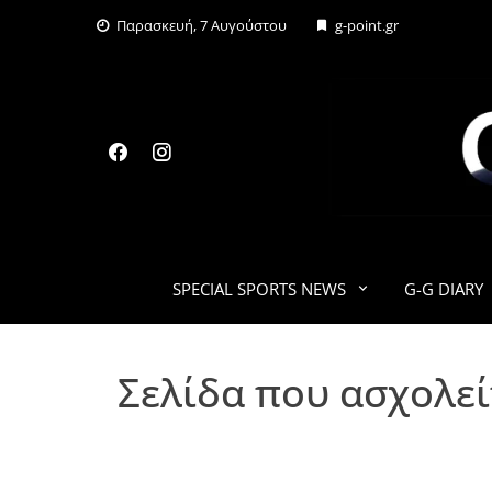
Skip
Παρασκευή, 7 Αυγούστου
g-point.gr
to
content
SPECIAL SPORTS NEWS
G-G DIARY
Σελίδα που ασχολε