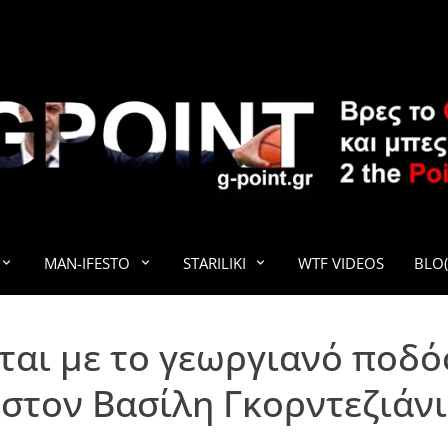
G-POINT
MAN-IFESTO
STARILIKI
WTF VIDEOS
BLO(
ίται με το γεωργιανό ποδ
στον Βασίλη Γκορντεζιάνι