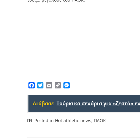
Facebook
Twitter
Email
Copy
Messenger
Link
Διάβασε
Τούρκικα σενάρια για «ζεστό» 
Posted in
Hot athletic news
,
ΠΑΟΚ