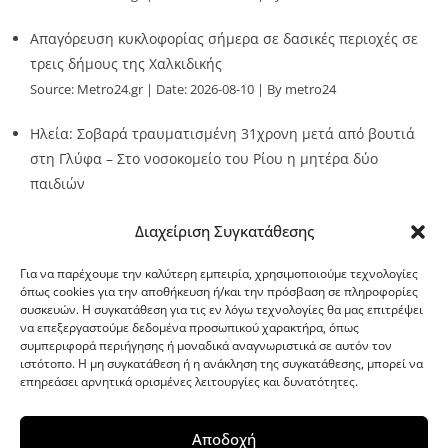
Απαγόρευση κυκλοφορίας σήμερα σε δασικές περιοχές σε
τρεις δήμους της Χαλκιδικής
Source:
Metro24.gr
Date: 2026-08-10
By metro24
Ηλεία: Σοβαρά τραυματισμένη 31χρονη μετά από βουτιά
στη Γλύφα – Στο νοσοκομείο του Ρίου η μητέρα δύο
παιδιών
Source:
Metro24.gr
Date: 2026-08-10
By metro24
Διαχείριση Συγκατάθεσης
Για να παρέχουμε την καλύτερη εμπειρία, χρησιμοποιούμε τεχνολογίες
όπως cookies για την αποθήκευση ή/και την πρόσβαση σε πληροφορίες
συσκευών. Η συγκατάθεση για τις εν λόγω τεχνολογίες θα μας επιτρέψει
να επεξεργαστούμε δεδομένα προσωπικού χαρακτήρα, όπως
G-point.gr
συμπεριφορά περιήγησης ή μοναδικά αναγνωριστικά σε αυτόν τον
ιστότοπο. Η μη συγκατάθεση ή η ανάκληση της συγκατάθεσης, μπορεί να
επηρεάσει αρνητικά ορισμένες λειτουργίες και δυνατότητες.
Αποδοχή