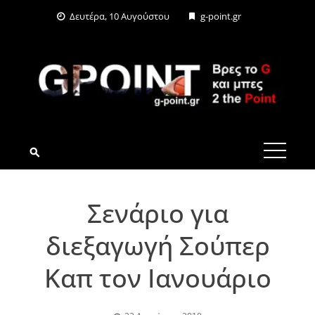
Skip
Δευτέρα, 10 Αυγούστου
g-point.gr
to
content
G-POINT.GR
Σενάριο για
διεξαγωγή Σούπερ
Καπ τον Ιανουάριο