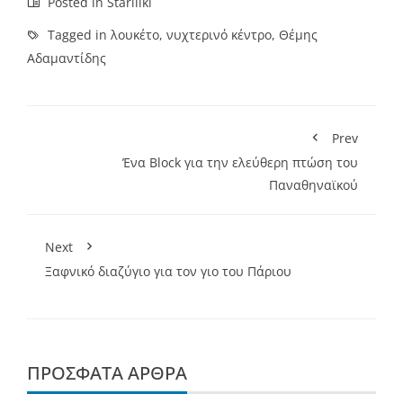
Posted in
Stariliki
Tagged in
λουκέτο
,
νυχτερινό κέντρο
,
Θέμης
Αδαμαντίδης
Prev
Ένα Block για την ελεύθερη πτώση του
Παναθηναϊκού
Next
Ξαφνικό διαζύγιο για τον γιο του Πάριου
ΠΡΌΣΦΑΤΑ ΆΡΘΡΑ