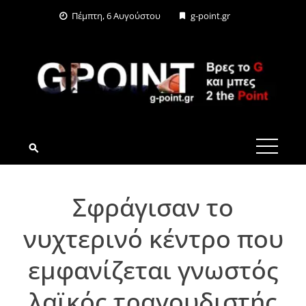
Skip
Πέμπτη, 6 Αυγούστου
g-point.gr
to
content
G-POINT.GR
Σφράγισαν το
νυχτερινό κέντρο που
εμφανίζεται γνωστός
λαϊκός τραγουδιστής