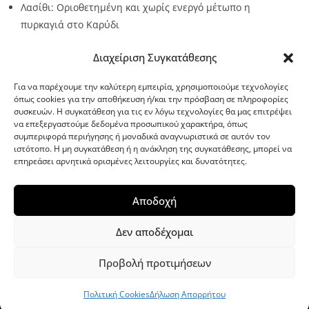
Λασίθι: Οριοθετημένη και χωρίς ενεργό μέτωπο η
πυρκαγιά στο Καρύδι
Source:
Metro24.gr
Date: 2026-08-06
By metro24
Διαχείριση Συγκατάθεσης
Για να παρέχουμε την καλύτερη εμπειρία, χρησιμοποιούμε τεχνολογίες
όπως cookies για την αποθήκευση ή/και την πρόσβαση σε πληροφορίες
συσκευών. Η συγκατάθεση για τις εν λόγω τεχνολογίες θα μας επιτρέψει
να επεξεργαστούμε δεδομένα προσωπικού χαρακτήρα, όπως
G-point.gr
συμπεριφορά περιήγησης ή μοναδικά αναγνωριστικά σε αυτόν τον
ιστότοπο. Η μη συγκατάθεση ή η ανάκληση της συγκατάθεσης, μπορεί να
επηρεάσει αρνητικά ορισμένες λειτουργίες και δυνατότητες.
Αποδοχή
Δεν αποδέχομαι
Προβολή προτιμήσεων
WordPress Theme
|
Viral News
by HashThemes
Πολιτική Cookies
Δήλωση Απορρήτου