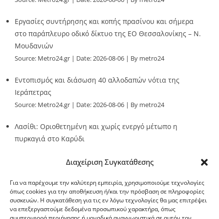
Εργασίες συντήρησης και κοπής πρασίνου και σήμερα
στο παράπλευρο οδικό δίκτυο της ΕΟ Θεσσαλονίκης – Ν.
Μουδανιών
Source:
Metro24.gr
Date: 2026-08-06
By metro24
Εντοπισμός και διάσωση 40 αλλοδαπών νότια της
Ιεράπετρας
Source:
Metro24.gr
Date: 2026-08-06
By metro24
Λασίθι: Οριοθετημένη και χωρίς ενεργό μέτωπο η
πυρκαγιά στο Καρύδι
Source:
Metro24.gr
Date: 2026-08-06
By metro24
Διαχείριση Συγκατάθεσης
Για να παρέχουμε την καλύτερη εμπειρία, χρησιμοποιούμε τεχνολογίες
όπως cookies για την αποθήκευση ή/και την πρόσβαση σε πληροφορίες
συσκευών. Η συγκατάθεση για τις εν λόγω τεχνολογίες θα μας επιτρέψει
να επεξεργαστούμε δεδομένα προσωπικού χαρακτήρα, όπως
G-point.gr
συμπεριφορά περιήγησης ή μοναδικά αναγνωριστικά σε αυτόν τον