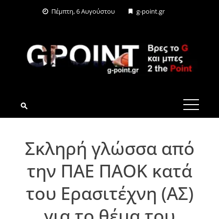
Skip
Πέμπτη, 6 Αυγούστου
g-point.gr
to
content
G-POINT.GR
Σκληρή γλώσσα από
την ΠΑΕ ΠΑΟΚ κατά
του Ερασιτέχνη (ΑΣ)
για το θέμα του