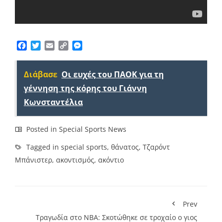
Facebook
Twitter
Email
Copy
Messenger
Link
Διάβασε
Οι ευχές του ΠΑΟΚ για τη
γέννηση της κόρης του Γιάννη
Κωνσταντέλια
Posted in
Special Sports News
Tagged in
special sports
,
θάνατος
,
Τζαρόντ
Μπάνιστερ
,
ακοντισμός
,
ακόντιο
Prev
Τραγωδία στο ΝΒΑ: Σκοτώθηκε σε τροχαίο ο γιος