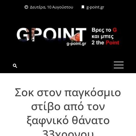
Skip
Δευτέρα, 10 Αυγούστου
g-point.gr
to
content
G-POINT.GR
Σοκ στον παγκόσμιο
στίβο από τον
ξαφνικό θάνατο
33χρονου