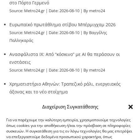
στο Πόρτο Γερμενό
Source:
Metro24.gr
Date: 2026-08-10
By metro24
Ευρωπαϊκό πρωτάθλημα στίβου Μπέρμιγχαμ 2026
Source:
Metro24.gr
Date: 2026-08-10
By Βαγγέλης
Παλληκαράς
Ανασφάλιστα ΙΧ: Από “κόσκινο” με AI θα περάσουν οι
ενστάσεις
Source:
Metro24.gr
Date: 2026-08-10
By metro24
Χρηματιστήριο Αθηνών: Τραπεζικό ράλι, ενεργειακός
άξονας και το νέο στοίχημα
Source:
Metro24.gr
Date: 2026-08-10
By metro24
Διαχείριση Συγκατάθεσης
Για να παρέχουμε την καλύτερη εμπειρία, χρησιμοποιούμε τεχνολογίες
όπως cookies για την αποθήκευση ή/και την πρόσβαση σε πληροφορίες
συσκευών. Η συγκατάθεση για τις εν λόγω τεχνολογίες θα μας επιτρέψει
να επεξεργαστούμε δεδομένα προσωπικού χαρακτήρα, όπως