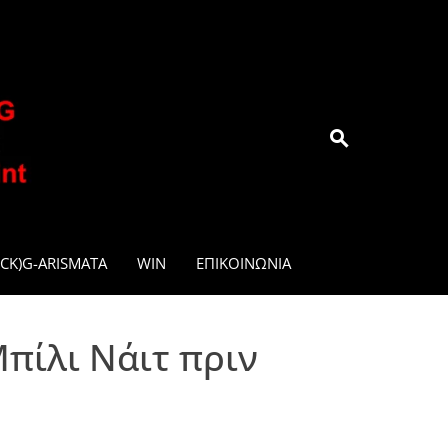
.GR
CK)G-ARISMATA
WIN
ΕΠΙΚΟΙΝΩΝΊΑ
πίλι Νάιτ πριν