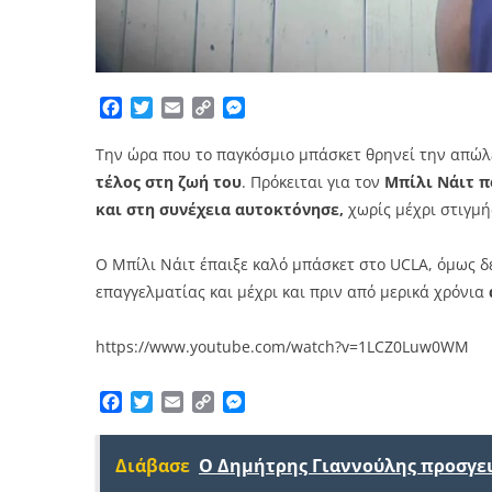
Facebook
Twitter
Email
Copy
Messenger
Link
Την ώρα που το παγκόσμιο μπάσκετ θρηνεί την απώλ
τέλος στη ζωή του
. Πρόκειται για τον
Μπίλι Νάιτ
π
και στη συνέχεια αυτοκτόνησε,
χωρίς μέχρι στιγμή
Ο Μπίλι Νάιτ έπαιξε καλό μπάσκετ στο UCLA, όμως δ
επαγγελματίας και μέχρι και πριν από μερικά χρόνια
https://www.youtube.com/watch?v=1LCZ0Luw0WM
Facebook
Twitter
Email
Copy
Messenger
Link
Διάβασε
Ο Δημήτρης Γιαννούλης προσγε