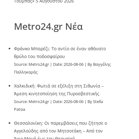
Τούμπας»
5 Αυγούστου 2026
Metro24.gr Νέα
Φράνκο Μπαρέζι: Το αντίο σε έναν αθάνατο
θρύλο του ποδοσφαίρου
Source:
Metro24.gr
Date: 2026-08-06
By Βαγγέλης
Παλληκαράς
Χαλκιδική: Φωτιά σε εξέλιξη στη Σιθωνία –
Άμεση κινητοποίηση της Πυροσβεστικής
Source:
Metro24.gr
Date: 2026-08-06
By Stella
Patsia
Θεσσαλονίκη: Οι παρεμβάσεις που ζήτησε ο
Αγγελούδης από τον Μητσοτάκη – Από τον
Άγιο Μηνά έως τον Θερμαϊκό