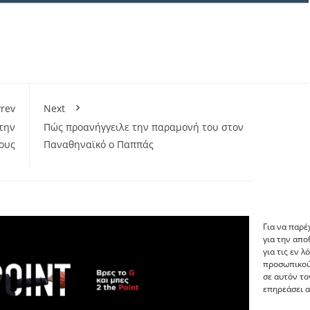
rev
Next
την
Πώς προανήγγειλε την παραμονή του στον
ους
Παναθηναϊκό ο Παππάς
Για να παρέ
για την απ
για τις εν 
προσωπικού
σε αυτόν το
επηρεάσει α