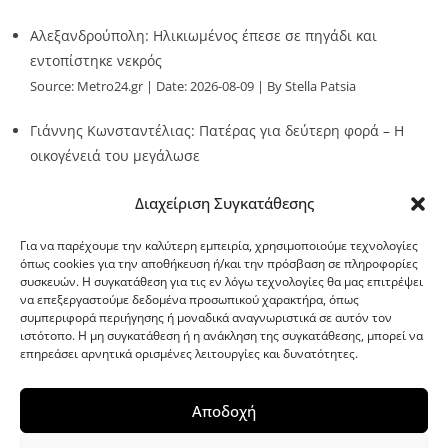
Αλεξανδρούπολη: Ηλικιωμένος έπεσε σε πηγάδι και
εντοπίστηκε νεκρός
Source:
Metro24.gr
Date: 2026-08-09
By Stella Patsia
Γιάννης Κωνσταντέλιας: Πατέρας για δεύτερη φορά – Η
οικογένειά του μεγάλωσε
Source:
Metro24.gr
Date: 2026-08-09
By metro24
Διαχείριση Συγκατάθεσης
Για να παρέχουμε την καλύτερη εμπειρία, χρησιμοποιούμε τεχνολογίες
όπως cookies για την αποθήκευση ή/και την πρόσβαση σε πληροφορίες
συσκευών. Η συγκατάθεση για τις εν λόγω τεχνολογίες θα μας επιτρέψει
να επεξεργαστούμε δεδομένα προσωπικού χαρακτήρα, όπως
G-point.gr
συμπεριφορά περιήγησης ή μοναδικά αναγνωριστικά σε αυτόν τον
ιστότοπο. Η μη συγκατάθεση ή η ανάκληση της συγκατάθεσης, μπορεί να
επηρεάσει αρνητικά ορισμένες λειτουργίες και δυνατότητες.
Αποδοχή