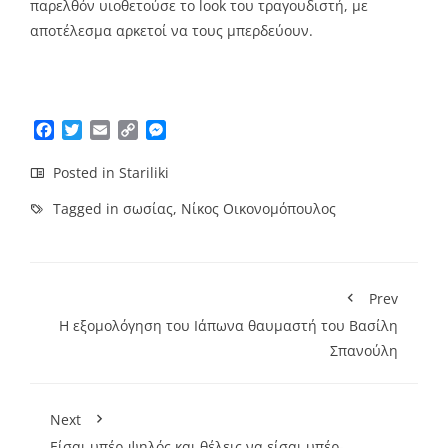
παρελθόν υιοθετούσε το look του τραγουδιστή, με
αποτέλεσμα αρκετοί να τους μπερδεύουν.
Facebook
Twitter
Email
Copy
Messenger
Link
Posted in
Stariliki
Tagged in
σωσίας
,
Νίκος Οικονομόπουλος
Prev
H εξομολόγηση του Ιάπωνα θαυμαστή του Βασίλη
Σπανούλη
Next
Eίσαι υπέρ-ψηλός και θέλεις να είσαι υπέρ-