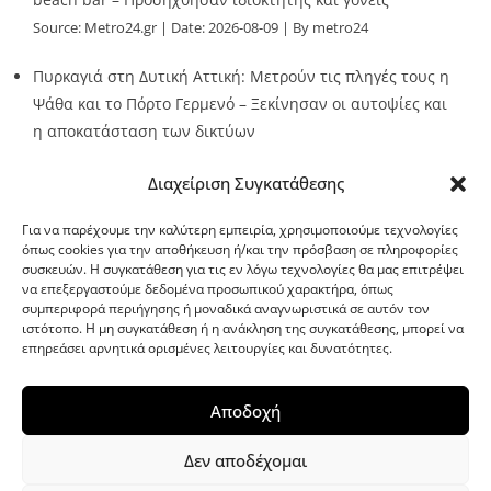
Source:
Metro24.gr
Date: 2026-08-09
By metro24
Πυρκαγιά στη Δυτική Αττική: Μετρούν τις πληγές τους η
Ψάθα και το Πόρτο Γερμενό – Ξεκίνησαν οι αυτοψίες και
η αποκατάσταση των δικτύων
Source:
Metro24.gr
Date: 2026-08-08
By metro24
Διαχείριση Συγκατάθεσης
Για να παρέχουμε την καλύτερη εμπειρία, χρησιμοποιούμε τεχνολογίες
όπως cookies για την αποθήκευση ή/και την πρόσβαση σε πληροφορίες
συσκευών. Η συγκατάθεση για τις εν λόγω τεχνολογίες θα μας επιτρέψει
να επεξεργαστούμε δεδομένα προσωπικού χαρακτήρα, όπως
G-point.gr
συμπεριφορά περιήγησης ή μοναδικά αναγνωριστικά σε αυτόν τον
ιστότοπο. Η μη συγκατάθεση ή η ανάκληση της συγκατάθεσης, μπορεί να
επηρεάσει αρνητικά ορισμένες λειτουργίες και δυνατότητες.
Αποδοχή
Δεν αποδέχομαι