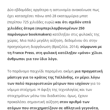
Δύο εβδομάδες αργότερα η αστυνομία ανακοίνωσε πως
έχει κατασχέσει πάνω από 28 εκατομμύρια μπατ
(περίπου 725 χιλιάδες ευρώ)
και ότι σχεδόν επτά
χιλιάδες άτομα (συμπεριλαμβανομένων 250
παράνομων bookmakers)
κατέληξαν στις φυλακές της
χώρας. Μια πολύ μεγάλη αύξηση, δεδομένου ότι στην
προηγούμενη διοργάνωση (Βραζιλία, 2014),
σύμφωνα με
τη France Press, στη φυλακή κατέληξαν «μόνο» χίλιοι
άνθρωποι για τον ίδιο λόγο.
Το παράνομο παιχνίδι παραμένει ακόμη
μια πραγματική
μάστιγα για το κράτος της Ταϊλάνδης, εν μέρει λόγω
των πολύ περιοριστικών μέτρων που ισχύουν
για το
νόμιμο στοίχημα. Η άφιξη της τεχνολογίας και των
στοιχημάτων μέσω του διαδικτύου, όμως, έχουν
προκαλέσει σημαντική αύξηση
στον αριθμό των
ατόμων που στοιχηματίζουν σε αθλητικά γεγονότα,