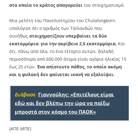
στα οποία το κράτος απαγορεύει
τον στοιχηματισμό.
Μια μελέτη του Πανεπιστημίου του Chulalongkorn
υπολόγισε ότι ο αριθμός των Ταϊλανδών που
συνήθως
στοιχηματίζουν υπερβαίνει τα δύο
εκατομμύρια: για την ακρίβεια 2,5 εκατομμύρια.
Και
ότι, πάνω από όλα, το ένα τέταρτο αυτών, δηλαδή
περισσότερα από 600.000 άτομα είναι αγόρια ηλικίας 15
έως 25 ετών.
Ένα απίστευτο πάθος, το οποίο ακόμη
και η φυλακή δεν φαίνεται ικανή να εξαλείψει.
Διάβασε
Γιαννούλης: «Επιτέλους είμαι
εδώ και δεν βλέπω την ώρα να παίξω
μπροστά στον κόσμο του ΠΑΟΚ»
(ΑΠΕ-ΜΠΕ)