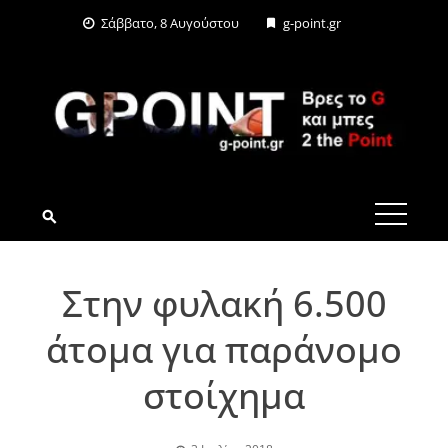
Skip
Σάββατο, 8 Αυγούστου
g-point.gr
to
content
G-POINT.GR
Στην φυλακή 6.500
άτομα για παράνομο
στοίχημα