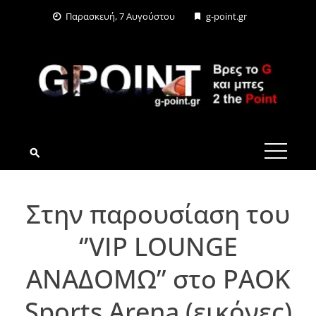
Skip
Παρασκευή, 7 Αυγούστου
g-point.gr
to
content
G-POINT.GR
Στην παρουσίαση του
‘’VIP LOUNGE
ΑΝΑΔΟΜΩ’’ στο PAOK
Sports Arena (εικόνες)