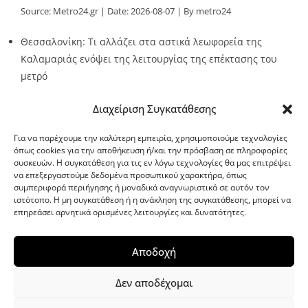
Source:
Metro24.gr
Date: 2026-08-07
By metro24
Θεσσαλονίκη: Τι αλλάζει στα αστικά λεωφορεία της
Καλαμαριάς ενόψει της λειτουργίας της επέκτασης του
μετρό
Source:
Metro24.gr
Date: 2026-08-07
By metro24
Διαχείριση Συγκατάθεσης
Για να παρέχουμε την καλύτερη εμπειρία, χρησιμοποιούμε τεχνολογίες
όπως cookies για την αποθήκευση ή/και την πρόσβαση σε πληροφορίες
συσκευών. Η συγκατάθεση για τις εν λόγω τεχνολογίες θα μας επιτρέψει
να επεξεργαστούμε δεδομένα προσωπικού χαρακτήρα, όπως
G-point.gr
συμπεριφορά περιήγησης ή μοναδικά αναγνωριστικά σε αυτόν τον
ιστότοπο. Η μη συγκατάθεση ή η ανάκληση της συγκατάθεσης, μπορεί να
επηρεάσει αρνητικά ορισμένες λειτουργίες και δυνατότητες.
Αποδοχή
Δεν αποδέχομαι