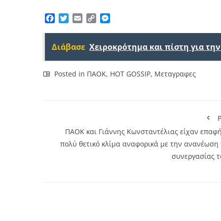
Facebook
Twitter
Email
Copy
Messenger
Link
Διάβασε
Χειροκρότημα και πίστη για τη
Posted in
ΠΑΟΚ
,
HOT GOSSIP
,
Μεταγραφες
P
ΠΑΟΚ και Γιάννης Κωνσταντέλιας είχαν επαφή
πολύ θετικό κλίμα αναφορικά με την ανανέωση 
συνεργασίας τ