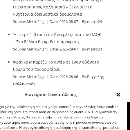
επέκταση προς Καλαμαριά – Ξεκινούν τα
νυχτερινά δοκιμαστικά δρομολόγια
Source:
Metro24.gr
Date: 2026-08-07
By metro24
Ήττα με 1-0 από την Άντερλεχτ για τον ΠΑΟΚ
– Στο Βέλγιο θα κριθεί η πρόκριση
Source:
Metro24.gr
Date: 2026-08-07
By metro24
Φράνκο Μπαρέζι: Το αντίο σε έναν αθάνατο
θρύλο του ποδοσφαίρου
Source:
Metro24.gr
Date: 2026-08-06
By Βαγγέλης
Παλληκαράς
Διαχείριση Συγκατάθεσης
χουμε την καλύτερη εμπειρία, χρησιμοποιούμε τεχνολογίες όπως cookies
οθήκευση ή/και την πρόσβαση σε πληροφορίες συσκευών. Η συγκατάθεση
λόγω τεχνολογίες θα μας επιτρέψει να επεξεργαστούμε δεδομένα
 χαρακτήρα, όπως συμπεριφορά περιήγησης ή μοναδικά αναγνωριστικά
ν ιστότοπο. Η μη συγκατάθεση ή η ανάκληση της συγκατάθεσης, μπορεί να