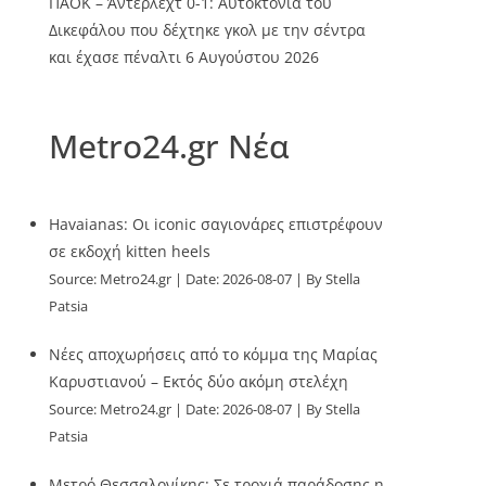
ΠΑΟΚ – Άντερλεχτ 0-1: Αυτοκτονία του
Δικεφάλου που δέχτηκε γκολ με την σέντρα
και έχασε πέναλτι
6 Αυγούστου 2026
Metro24.gr Νέα
Havaianas: Οι iconic σαγιονάρες επιστρέφουν
σε εκδοχή kitten heels
Source:
Metro24.gr
Date: 2026-08-07
By Stella
Patsia
Νέες αποχωρήσεις από το κόμμα της Μαρίας
Καρυστιανού – Εκτός δύο ακόμη στελέχη
Source:
Metro24.gr
Date: 2026-08-07
By Stella
Patsia
Μετρό Θεσσαλονίκης: Σε τροχιά παράδοσης η