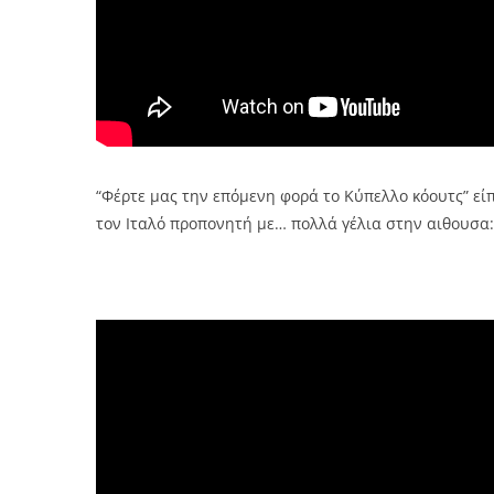
“Φέρτε μας την επόμενη φορά το Κύπελλο κόουτς” εί
τον Ιταλό προπονητή με… πολλά γέλια στην αιθουσα: 