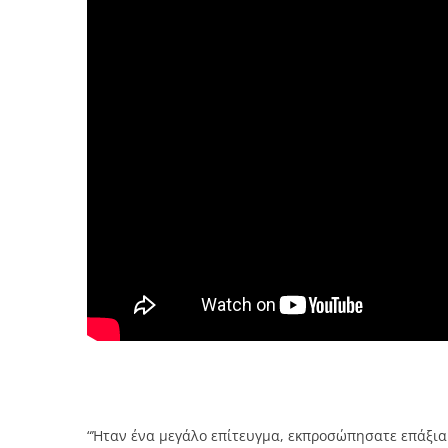
“Ήταν ένα μεγάλο επίτευγμα, εκπροσώπησατε επάξια