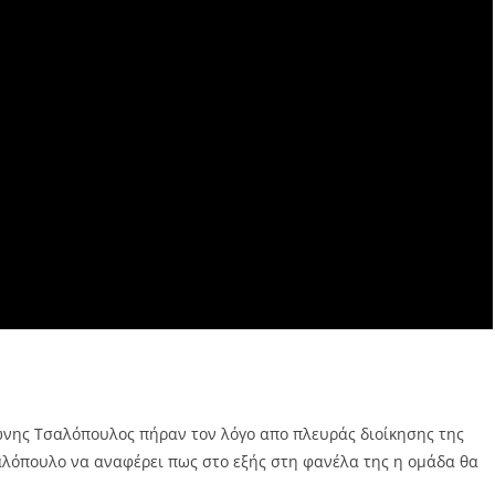
νης Τσαλόπουλος πήραν τον λόγο απο πλευράς διοίκησης της
αλόπουλο να αναφέρει πως στο εξής στη φανέλα της η ομάδα θα