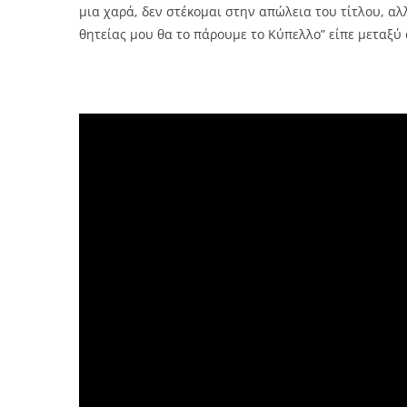
μια χαρά, δεν στέκομαι στην απώλεια του τίτλου, αλλ
θητείας μου θα το πάρουμε το Κύπελλο” είπε μεταξύ 