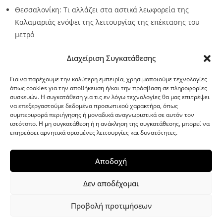
Θεσσαλονίκη: Τι αλλάζει στα αστικά λεωφορεία της
Καλαμαριάς ενόψει της λειτουργίας της επέκτασης του
μετρό
Source:
Metro24.gr
Date: 2026-08-07
By metro24
Διαχείριση Συγκατάθεσης
Για να παρέχουμε την καλύτερη εμπειρία, χρησιμοποιούμε τεχνολογίες
όπως cookies για την αποθήκευση ή/και την πρόσβαση σε πληροφορίες
συσκευών. Η συγκατάθεση για τις εν λόγω τεχνολογίες θα μας επιτρέψει
να επεξεργαστούμε δεδομένα προσωπικού χαρακτήρα, όπως
G-point.gr
συμπεριφορά περιήγησης ή μοναδικά αναγνωριστικά σε αυτόν τον
ιστότοπο. Η μη συγκατάθεση ή η ανάκληση της συγκατάθεσης, μπορεί να
επηρεάσει αρνητικά ορισμένες λειτουργίες και δυνατότητες.
Αποδοχή
Δεν αποδέχομαι
Προβολή προτιμήσεων