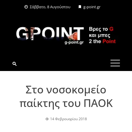
Skip
Σάββατο, 8 Αυγούστου
g-point.gr
to
content
G-POINT.GR
Στο νοσοκομείο
παίκτης του ΠΑΟΚ
14 Φεβρουαρίου 2018